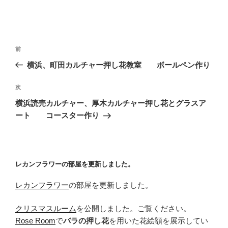
投
前
前
稿
の
横浜、町田カルチャー押し花教室 ボールペン作り
ナ
投
ビ
稿
次
次
ゲ
の
横浜読売カルチャー、厚木カルチャー押し花とグラスア
投
ー
ート コースター作り
稿
シ
ョ
ン
レカンフラワーの部屋を更新しました。
レカンフラワー
の部屋を更新しました。
クリスマスルーム
を公開しました。ご覧ください。
Rose Room
で
バラの押し花
を用いた花絵額を展示してい