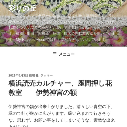
コ
彩りの丘
ン
押し花とレカンフラワーの散歩道。彩りの丘（草部睦子主宰押し
テ
花サークル）は押し花を中心としたサークルです。ブログでは押
ン
し花やレカンフラワーなどお花に関する日々の体験を綴っていま
ツ
す。横浜、町田、相模原、座間、厚木で押し花教室を開いていま
へ
す。My Favorite Roomでは押し花額なども展示しています。
ス
キ
メニュー
ッ
プ
投
2021年8月3日
投稿者:
ラッキー
稿
横浜読売カルチャー、座間押し花
日:
教室 伊勢神宮の額
伊勢神宮の額が出来上がりました。清々しい青空の下、
緑ので杜が厳かに広がります。吸い込まれて行きそう
な、思わず、お願い事をしてしまいそうな、素敵な出来
上がりです。