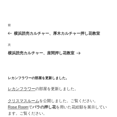
投
前
前
稿
の
横浜読売カルチャー、厚木カルチャー押し花教室
ナ
投
ビ
稿
次
次
ゲ
の
横浜読売カルチャー、座間押し花教室
投
ー
稿
シ
ョ
レカンフラワーの部屋を更新しました。
ン
レカンフラワー
の部屋を更新しました。
クリスマスルーム
を公開しました。ご覧ください。
Rose Room
で
バラの押し花
を用いた花絵額を展示してい
ます。ご覧ください。