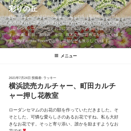
コ
彩りの丘
ン
押し花とレカンフラワーの散歩道。彩りの丘（草部睦子主宰押し
テ
花サークル）は押し花を中心としたサークルです。ブログでは押
ン
し花やレカンフラワーなどお花に関する日々の体験を綴っていま
ツ
す。横浜、町田、相模原、座間、厚木で押し花教室を開いていま
へ
す。My Favorite Roomでは押し花額なども展示しています。
ス
キ
メニュー
ッ
プ
投
2021年7月24日
投稿者:
ラッキー
稿
横浜読売カルチャー、町田カルチ
日:
ャー押し花教室
ローダンセマムのお花の額を作っていただきました。そ
そとした、可憐な愛らしさのあるお花ですね。私も大好
きなお花です。そっと寄り添い、誰かを励ますようなお
花です