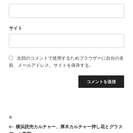
サイト
次回のコメントで使用するためブラウザーに自分の名
前、メールアドレス、サイトを保存する。
投
前
前
稿
の
横浜読売カルチャー、厚木カルチャー押し花とグラス
ナ
投