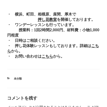
・ 横浜、町田、相模原、座間、厚木で
押し花教室
を開催しております。
・ ワンデーレッスンも行っています。
授業料：1回2時間2,000円、材料費：小物1,000
円程度
・ 日時はご相談ください。
・ 押し花体験レッスンもしております。詳細は
こち
ら
から。
・ お問い合わせは
こちら
から。
カ
未分類
テ
ゴ
リ
ー
コメントを残す