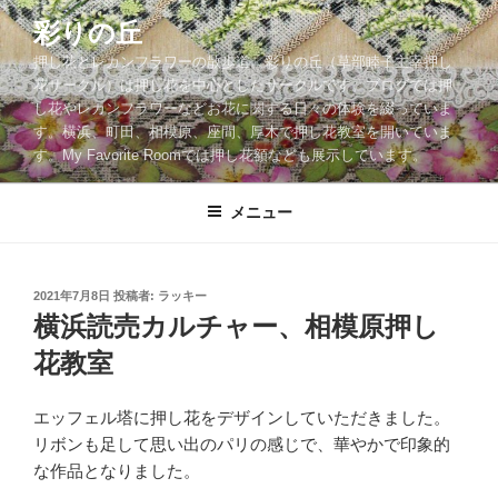
コ
彩りの丘
ン
押し花とレカンフラワーの散歩道。彩りの丘（草部睦子主宰押し
テ
花サークル）は押し花を中心としたサークルです。ブログでは押
ン
し花やレカンフラワーなどお花に関する日々の体験を綴っていま
ツ
す。横浜、町田、相模原、座間、厚木で押し花教室を開いていま
へ
す。My Favorite Roomでは押し花額なども展示しています。
ス
キ
メニュー
ッ
プ
投
2021年7月8日
投稿者:
ラッキー
稿
横浜読売カルチャー、相模原押し
日:
花教室
エッフェル塔に押し花をデザインしていただきました。
リボンも足して思い出のパリの感じで、華やかで印象的
な作品となりました。