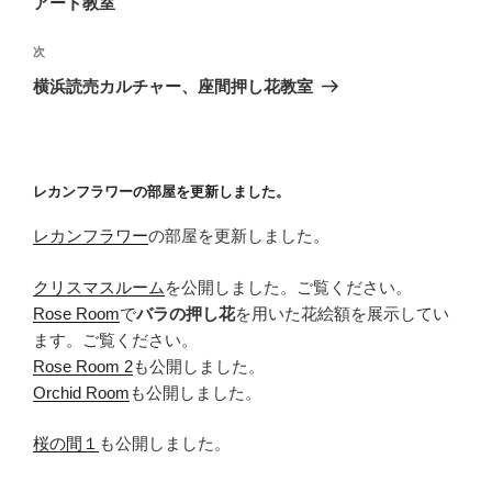
アート教室
ビ
稿
ゲ
次
次
の
ー
横浜読売カルチャー、座間押し花教室
投
シ
稿
ョ
ン
レカンフラワーの部屋を更新しました。
レカンフラワー
の部屋を更新しました。
クリスマスルーム
を公開しました。ご覧ください。
Rose Room
で
バラの押し花
を用いた花絵額を展示してい
ます。ご覧ください。
Rose Room 2
も公開しました。
Orchid Room
も公開しました。
桜の間１
も公開しました。