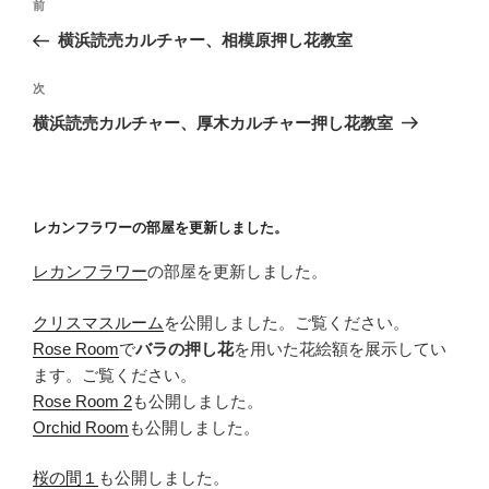
前
前
稿
の
横浜読売カルチャー、相模原押し花教室
ナ
投
ビ
稿
次
次
ゲ
の
横浜読売カルチャー、厚木カルチャー押し花教室
投
ー
稿
シ
ョ
レカンフラワーの部屋を更新しました。
ン
レカンフラワー
の部屋を更新しました。
クリスマスルーム
を公開しました。ご覧ください。
Rose Room
で
バラの押し花
を用いた花絵額を展示してい
ます。ご覧ください。
Rose Room 2
も公開しました。
Orchid Room
も公開しました。
桜の間１
も公開しました。