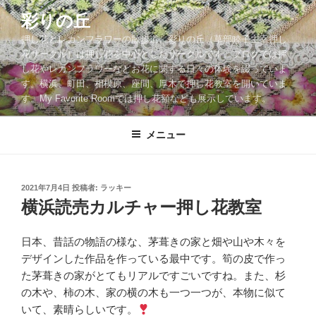
コ
彩りの丘
ン
押し花とレカンフラワーの散歩道。彩りの丘（草部睦子主宰押し
テ
花サークル）は押し花を中心としたサークルです。ブログでは押
ン
し花やレカンフラワーなどお花に関する日々の体験を綴っていま
ツ
す。横浜、町田、相模原、座間、厚木で押し花教室を開いていま
へ
す。My Favorite Roomでは押し花額なども展示しています。
ス
キ
メニュー
ッ
プ
投
2021年7月4日
投稿者:
ラッキー
稿
横浜読売カルチャー押し花教室
日:
日本、昔話の物語の様な、茅葺きの家と畑や山や木々を
デザインした作品を作っている最中です。筍の皮で作っ
た茅葺きの家がとてもリアルですごいですね。また、杉
の木や、柿の木、家の横の木も一つ一つが、本物に似て
いて、素晴らしいです。