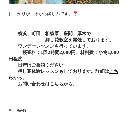
仕上がりが、今から楽しみです。
・ 横浜、町田、相模原、座間、厚木で
押し花教室
を開催しております。
・ ワンデーレッスンも行っています。
授業料：1回2時間2,000円、材料費：小物1,000
円程度
・ 日時はご相談ください。
・ 押し花体験レッスンもしております。詳細は
こち
ら
から。
・ お問い合わせは
こちら
から。
カ
未分類
テ
ゴ
リ