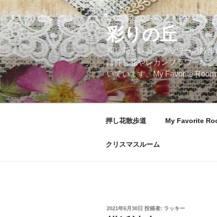
コ
ン
テ
彩りの丘
ン
押し花とレカンフラワーの散歩
ツ
は押し花やレカンフラワーなど
へ
いています。My Favorite
ス
キ
ッ
プ
押し花散歩道
My Favorite R
クリスマスルーム
投
2021年6月30日
投稿者:
ラッキー
稿