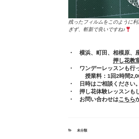
残ったフィルムをこのように利
ぎず、斬新で良いですね♪
・ 横浜、町田、相模原、
押し花教
・ ワンデーレッスンも行
授業料：1回2時間2,000
・ 日時はご相談ください
・ 押し花体験レッスンも
・ お問い合わせは
こちら
カ
未分類
テ