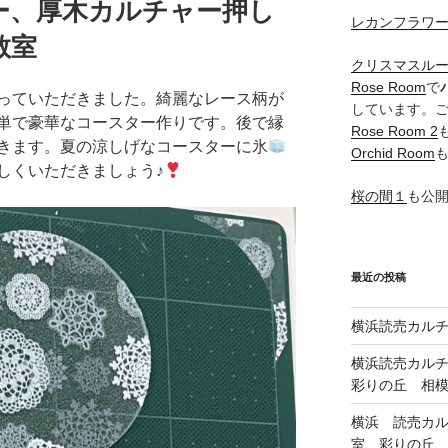
ー、厚木カルチャー押し
レカンフラワ
教室
クリスマスル
Rose Room
で
っていただきました。綺麗なレース柄が
しています。
単で豪華なコースター作りです。後で縁
Rose Room 2
きます。夏の涼しげなコースターに氷
Orchid Room
しくいただきましょう♪
桜の間１
も公
最近の投稿
横浜読売カル
横浜読売カル
彩りの丘 相
横浜 読売カ
室、彩りの丘