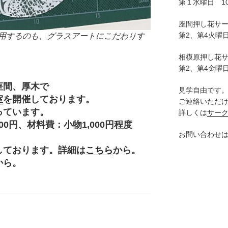
第１水曜日 10:
座間押し花サ
第2、第4火曜日
用するのも、グラスアートにこだわりす
相模原押し花
第2、第4金曜日
座間、厚木で
見学自由です
室
を開催しております。
ご連絡いただ
っています。
詳しくは
サー
円、材料費：小物1,000円程度
お問い合わせ
。
しております。詳細は
こちら
から。
から。