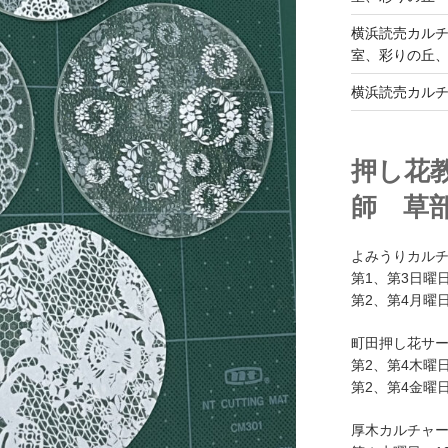
横浜読売カル
室、彩りの丘
横浜読売カル
押し花
師 草
よみうりカル
第1、第3日曜日
第2、第4月曜日
町田押し花サ
第2、第4木曜日
第2、第4金曜日
厚木カルチャ