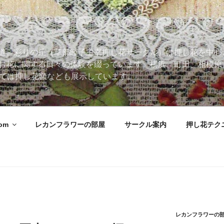
道。彩りの丘（草部睦子主宰押し花サークル）は押し花を中心
お花に関する日々の体験を綴っています。横浜、町田、相模原
 Roomでは押し花額なども展示しています。
oom
レカンフラワーの部屋
サークル案内
押し花テク
レカンフラワーの