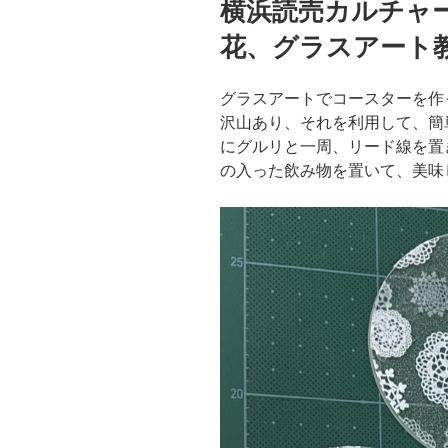
横浜読売カルチャ
日:
花、グラスアート
グラスアートでコースターを作
沢山あり、それを利用して、簡
にグルリと一周、リード線を置
の入った飲み物を置いて、美味