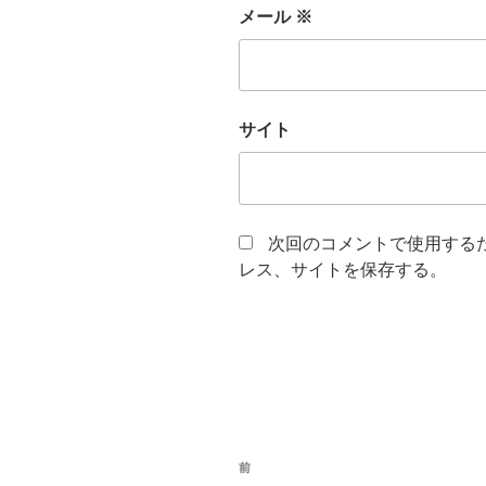
メール
※
サイト
次回のコメントで使用する
レス、サイトを保存する。
投
前
前