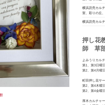
横浜読売カル
室、彩りの丘
横浜読売カル
押し花
師 草
よみうりカル
第1、第3日曜日
第2、第4月曜日
町田押し花サ
第2、第4木曜日
第2、第4金曜日
厚木カルチャ