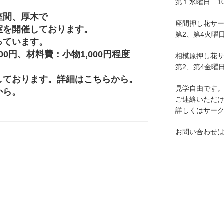
第１水曜日 10:
座間、厚木で
座間押し花サ
室
を開催しております。
第2、第4火曜日
っています。
円、材料費：小物1,000円程度
相模原押し花
。
第2、第4金曜日
しております。詳細は
こちら
から。
見学自由です
から。
ご連絡いただ
詳しくは
サー
お問い合わせ