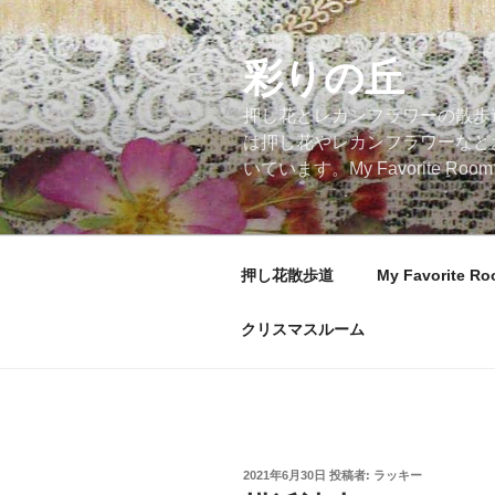
コ
ン
テ
彩りの丘
ン
押し花とレカンフラワーの散歩
ツ
は押し花やレカンフラワーなど
へ
いています。My Favorite
ス
キ
ッ
プ
押し花散歩道
My Favorite R
クリスマスルーム
投
2021年6月30日
投稿者:
ラッキー
稿