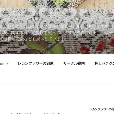
道。彩りの丘（草部睦子主宰押し花サークル）は押し花を中心
お花に関する日々の体験を綴っています。横浜、町田、相模原
 Roomでは押し花額なども展示しています。
oom
レカンフラワーの部屋
サークル案内
押し花テク
レカンフラワーの