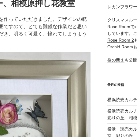
ー、相模原押し花教室
レカンフラワ
を作っていただきました。デザインの範
クリスマスル
囲ですのて、とても難儀な作業だと思い
Rose Room
で
しています。
だき、明るく可愛く、憧れてしまうよう
Rose Room 2
Orchid Room
桜の間１
も公
最近の投稿
横浜読売カル
横浜読売カル
彩りの丘 相
横浜 読売カ
室、彩りの丘