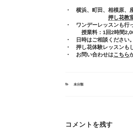
・ 横浜、町田、相模原、
押し花教
・ ワンデーレッスンも行
授業料：1回2時間2,000
・ 日時はご相談ください
・ 押し花体験レッスンも
・ お問い合わせは
こちら
カ
未分類
テ
ゴ
リ
ー
コメントを残す