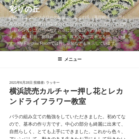
コ
彩りの丘
ン
押し花とレカンフラワーの散歩道。彩りの丘（草部睦子主宰押し
テ
花サークル）は押し花を中心としたサークルです。ブログでは押
ン
し花やレカンフラワーなどお花に関する日々の体験を綴っていま
ツ
す。横浜、町田、相模原、座間、厚木で押し花教室を開いていま
へ
す。My Favorite Roomでは押し花額なども展示しています。
ス
キ
メニュー
ッ
プ
投
2021年6月28日
投稿者:
ラッキー
稿
横浜読売カルチャー押し花とレカ
日:
ンドライフラワー教室
バラの組み立ての勉強をしていただきました。初めてな
ので、基本の作り方です。中心の部分も綺麗に出来て、
自然らしく、とても上手にできました。これから色々、
アレンジして、動きのある生きたお花にもして行きたい