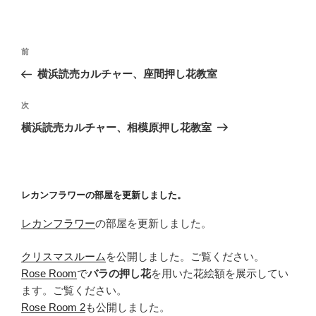
投
前
前
稿
の
横浜読売カルチャー、座間押し花教室
ナ
投
ビ
稿
次
次
ゲ
の
横浜読売カルチャー、相模原押し花教室
投
ー
稿
シ
ョ
レカンフラワーの部屋を更新しました。
ン
レカンフラワー
の部屋を更新しました。
クリスマスルーム
を公開しました。ご覧ください。
Rose Room
で
バラの押し花
を用いた花絵額を展示してい
ます。ご覧ください。
Rose Room 2
も公開しました。