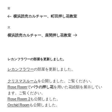
投
前
前
稿
の
横浜読売カルチャー、町田押し花教室
ナ
投
ビ
稿
次
次
ゲ
の
横浜読売カルチャー、座間押し花教室
投
ー
稿
シ
ョ
レカンフラワーの部屋を更新しました。
ン
レカンフラワー
の部屋を更新しました。
クリスマスルーム
を公開しました。ご覧ください。
Rose Room
で
バラの押し花
を用いた花絵額を展示してい
ます。ご覧ください。
Rose Room 2
も公開しました。
Orchid Room
も公開しました。