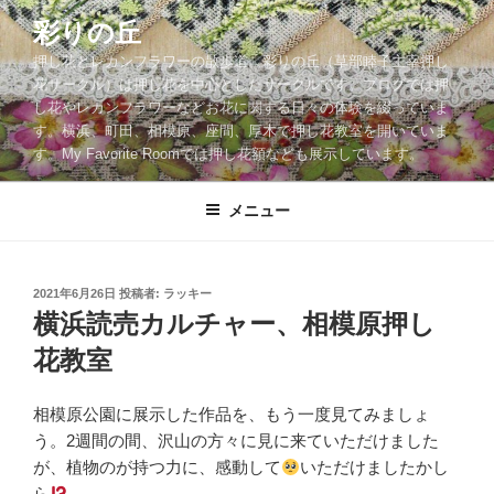
コ
彩りの丘
ン
押し花とレカンフラワーの散歩道。彩りの丘（草部睦子主宰押し
テ
花サークル）は押し花を中心としたサークルです。ブログでは押
ン
し花やレカンフラワーなどお花に関する日々の体験を綴っていま
ツ
す。横浜、町田、相模原、座間、厚木で押し花教室を開いていま
へ
す。My Favorite Roomでは押し花額なども展示しています。
ス
キ
メニュー
ッ
プ
投
2021年6月26日
投稿者:
ラッキー
稿
横浜読売カルチャー、相模原押し
日:
花教室
相模原公園に展示した作品を、もう一度見てみましょ
う。2週間の間、沢山の方々に見に来ていただけました
が、植物のが持つ力に、感動して
いただけましたかし
ら