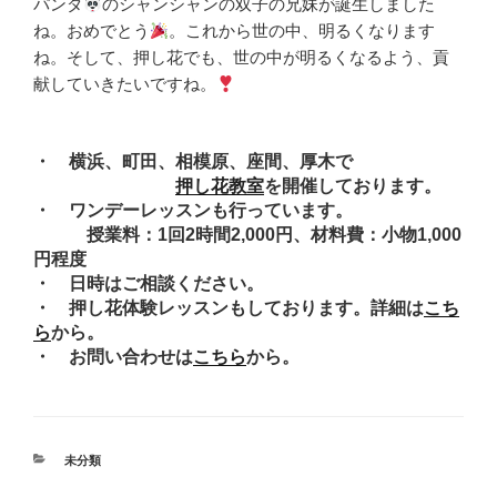
パンダ
のシャンシャンの双子の兄妹が誕生しました
ね。おめでとう
。これから世の中、明るくなります
ね。そして、押し花でも、世の中が明るくなるよう、貢
献していきたいですね。
・ 横浜、町田、相模原、座間、厚木で
押し花教室
を開催しております。
・ ワンデーレッスンも行っています。
授業料：1回2時間2,000円、材料費：小物1,000
円程度
・ 日時はご相談ください。
・ 押し花体験レッスンもしております。詳細は
こち
ら
から。
・ お問い合わせは
こちら
から。
カ
未分類
テ