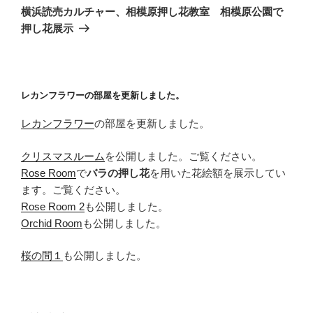
の
ー
横浜読売カルチャー、相模原押し花教室 相模原公園で
投
シ
押し花展示
稿
ョ
ン
レカンフラワーの部屋を更新しました。
レカンフラワー
の部屋を更新しました。
クリスマスルーム
を公開しました。ご覧ください。
Rose Room
で
バラの押し花
を用いた花絵額を展示してい
ます。ご覧ください。
Rose Room 2
も公開しました。
Orchid Room
も公開しました。
桜の間１
も公開しました。