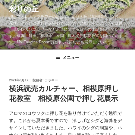
コ
彩りの丘
ン
押し花とレカンフラワーの散歩道。彩りの丘（草部睦子主宰押し
テ
花サークル）は押し花を中心としたサークルです。ブログでは押
ン
し花やレカンフラワーなどお花に関する日々の体験を綴っていま
ツ
す。横浜、町田、相模原、座間、厚木で押し花教室を開いていま
へ
す。My Favorite Roomでは押し花額なども展示しています。
ス
キ
メニュー
ッ
プ
投
2021年6月17日
投稿者:
ラッキー
稿
横浜読売カルチャー、相模原押し
日:
花教室 相模原公園で押し花展示
アロマのロウソクに押し花を貼り付けていただく勉強で
す。これから夏本番ですので、涼しげなシダと海藻をデ
ザインしていただきました。ハワイのシダの洞窟や、ハ
ナウマ湾が思い出されます。良い風が吹いて来ました。