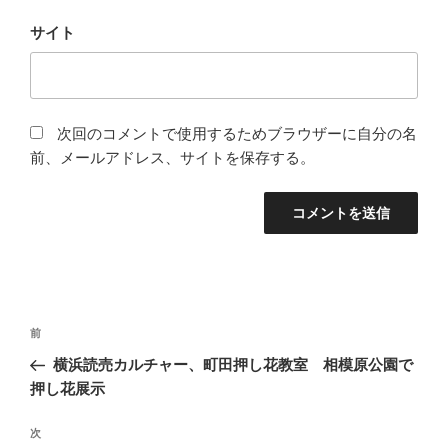
サイト
次回のコメントで使用するためブラウザーに自分の名
前、メールアドレス、サイトを保存する。
投
前
前
稿
の
横浜読売カルチャー、町田押し花教室 相模原公園で
ナ
投
押し花展示
ビ
稿
ゲ
次
次