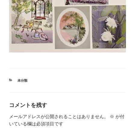
カ
未分類
テ
ゴ
リ
ー
コメントを残す
メールアドレスが公開されることはありません。
※
が付
いている欄は必須項目です