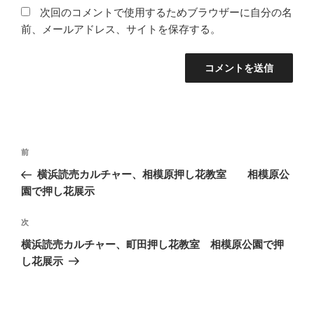
次回のコメントで使用するためブラウザーに自分の名
前、メールアドレス、サイトを保存する。
投
前
前
稿
の
横浜読売カルチャー、相模原押し花教室 相模原公
ナ
投
園で押し花展示
ビ
稿
ゲ
次
次
の
ー
横浜読売カルチャー、町田押し花教室 相模原公園で押
投
シ
し花展示
稿
ョ
ン