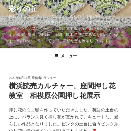
コ
彩りの丘
ン
押し花とレカンフラワーの散歩道。彩りの丘（草部睦子主宰押し
テ
花サークル）は押し花を中心としたサークルです。ブログでは押
ン
し花やレカンフラワーなどお花に関する日々の体験を綴っていま
ツ
す。横浜、町田、相模原、座間、厚木で押し花教室を開いていま
へ
す。My Favorite Roomでは押し花額なども展示しています。
ス
キ
メニュー
ッ
プ
投
2021年6月16日
投稿者:
ラッキー
稿
横浜読売カルチャー、座間押し花
日:
教室 相模原公園押し花展示
押し花のミニ額を作っていただきました。英語の土台の
上に、バランス良く押し花が置かれて、キュートな、愛
らしい作品となりました。ピンクの土台に合うピンク系
のお花に紫のポイントが引き立ちますね。