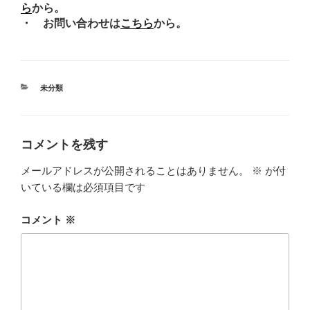
ら
から。
・ お問い合わせは
こちら
から。
カ
未分類
テ
ゴ
リ
ー
コメントを残す
メールアドレスが公開されることはありません。
※
が付
いている欄は必須項目です
コメント
※