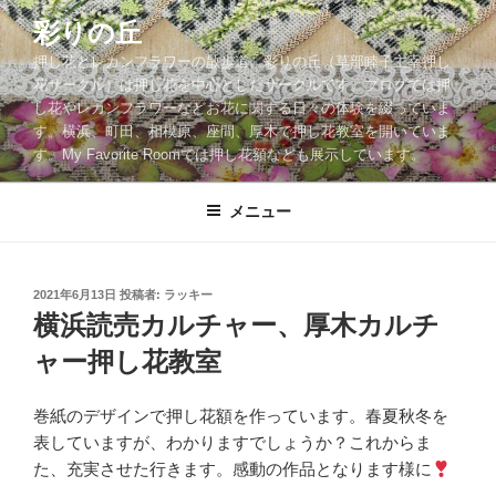
コ
彩りの丘
ン
押し花とレカンフラワーの散歩道。彩りの丘（草部睦子主宰押し
テ
花サークル）は押し花を中心としたサークルです。ブログでは押
ン
し花やレカンフラワーなどお花に関する日々の体験を綴っていま
ツ
す。横浜、町田、相模原、座間、厚木で押し花教室を開いていま
へ
す。My Favorite Roomでは押し花額なども展示しています。
ス
キ
メニュー
ッ
プ
投
2021年6月13日
投稿者:
ラッキー
稿
横浜読売カルチャー、厚木カルチ
日:
ャー押し花教室
巻紙のデザインで押し花額を作っています。春夏秋冬を
表していますが、わかりますでしょうか？これからま
た、充実させた行きます。感動の作品となります様に