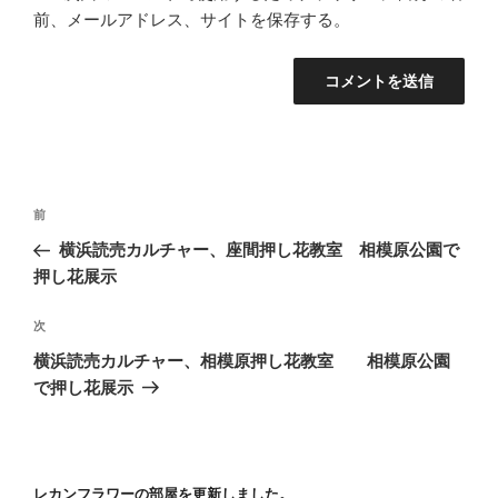
前、メールアドレス、サイトを保存する。
投
前
前
稿
の
横浜読売カルチャー、座間押し花教室 相模原公園で
ナ
投
押し花展示
ビ
稿
ゲ
次
次
の
ー
横浜読売カルチャー、相模原押し花教室 相模原公園
投
シ
で押し花展示
稿
ョ
ン
レカンフラワーの部屋を更新しました。