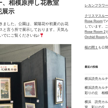
ー、相模原押し花教室
レカンフラワ
花展示
クリスマスル
Rose Room
で
きました。公園は、紫陽花や初夏のお花
しています。
スと言う所で展示しております。天気も
Rose Room 2
いでにご覧くださいね♪
Orchid Room
桜の間１
も公
最近の投稿
横浜読売カル
横浜読売カル
彩りの丘 相
横浜 読売カ
室、彩りの丘