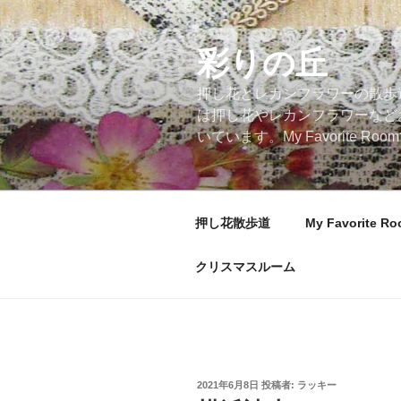
コ
ン
テ
彩りの丘
ン
押し花とレカンフラワーの散歩
ツ
は押し花やレカンフラワーなど
へ
いています。My Favorite
ス
キ
ッ
プ
押し花散歩道
My Favorite R
クリスマスルーム
投
2021年6月8日
投稿者:
ラッキー
稿