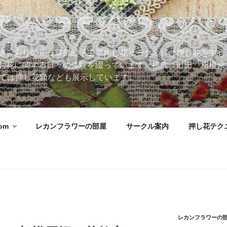
道。彩りの丘（草部睦子主宰押し花サークル）は押し花を中心
お花に関する日々の体験を綴っています。横浜、町田、相模原
 Roomでは押し花額なども展示しています。
oom
レカンフラワーの部屋
サークル案内
押し花テク
レカンフラワーの