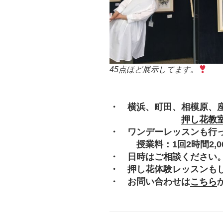
45点ほど展示してます。
・ 横浜、町田、相模原、
押し花教
・ ワンデーレッスンも行
授業料：1回2時間2,000
・ 日時はご相談ください
・ 押し花体験レッスンも
・ お問い合わせは
こちら