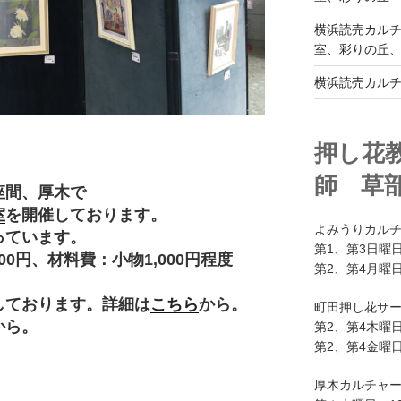
横浜読売カル
室、彩りの丘
横浜読売カル
押し花
師 草
座間、厚木で
室
を開催しております。
よみうりカル
っています。
第1、第3日曜日
円、材料費：小物1,000円程度
第2、第4月曜日
。
しております。詳細は
こちら
から。
町田押し花サ
から。
第2、第4木曜日
第2、第4金曜日
厚木カルチャ