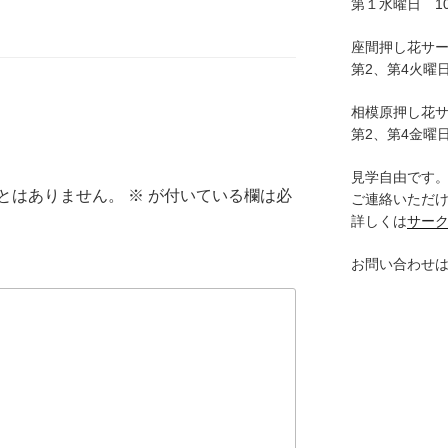
第１水曜日 10:
座間押し花サ
第2、第4火曜日
相模原押し花
第2、第4金曜日
見学自由です
とはありません。
※
が付いている欄は必
ご連絡いただ
詳しくは
サー
お問い合わせ