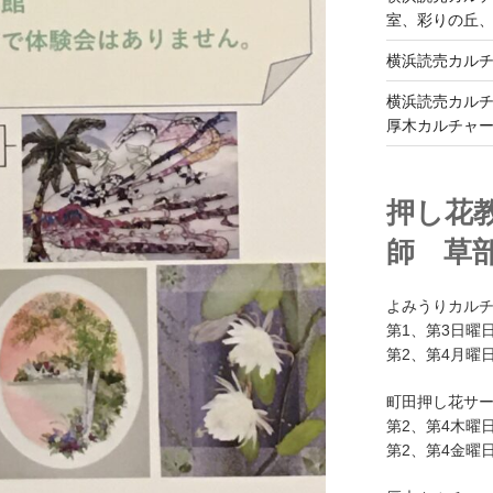
室、彩りの丘
横浜読売カル
横浜読売カル
厚木カルチャ
押し花
師 草
よみうりカル
第1、第3日曜日
第2、第4月曜日
町田押し花サ
第2、第4木曜日
第2、第4金曜日