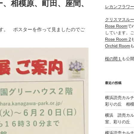
ー、相模原、町田、座間、
レカンフラワ
クリスマスル
Rose Room
で
す。 ポスターを作って見ましたのでご
しています。
Rose Room 2
Orchid Room
桜の間１
も公
最近の投稿
横浜読売カル
彩りの丘 相
横浜 読売カ
室、彩りの丘
横浜読売カル