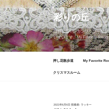
コ
ン
テ
彩りの丘
ン
押し花とレカンフラワーの散歩
ツ
は押し花やレカンフラワーなど
へ
いています。My Favorite
ス
キ
ッ
プ
押し花散歩道
My Favorite R
クリスマスルーム
投
2021年6月6日
投稿者:
ラッキー
稿