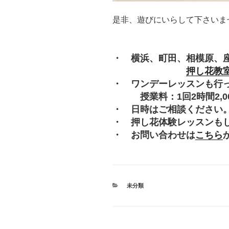
是非、遊びにいらして下さいま
・ 横浜、町田、相模原、
押し花教
・ ワンデーレッスンも行
授業料：1回2時間2,000
・ 日時はご相談ください
・ 押し花体験レッスンも
・ お問い合わせは
こちら
カ
未分類
テ
ゴ
リ
ー