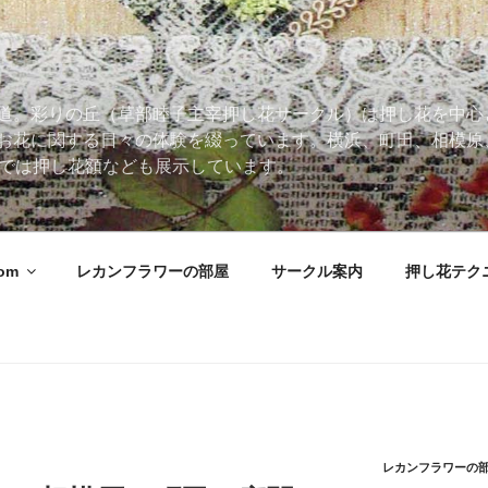
道。彩りの丘（草部睦子主宰押し花サークル）は押し花を中心
お花に関する日々の体験を綴っています。横浜、町田、相模原
 Roomでは押し花額なども展示しています。
oom
レカンフラワーの部屋
サークル案内
押し花テク
レカンフラワーの