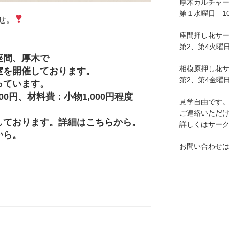
厚木カルチャ
第１水曜日 10:
せ。
座間押し花サ
第2、第4火曜日
座間、厚木で
相模原押し花
室
を開催しております。
第2、第4金曜日
っています。
円、材料費：小物1,000円程度
見学自由です
。
ご連絡いただ
しております。詳細は
こちら
から。
詳しくは
サー
から。
お問い合わせ