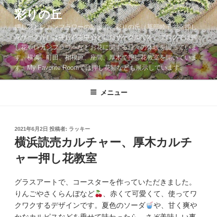
コ
彩りの丘
ン
押し花とレカンフラワーの散歩道。彩りの丘（草部睦子主宰押し
テ
花サークル）は押し花を中心としたサークルです。ブログでは押
ン
し花やレカンフラワーなどお花に関する日々の体験を綴っていま
ツ
す。横浜、町田、相模原、座間、厚木で押し花教室を開いていま
へ
す。My Favorite Roomでは押し花額なども展示しています。
ス
キ
メニュー
ッ
プ
投
2021年6月2日
投稿者:
ラッキー
稿
横浜読売カルチャー、厚木カルチ
日:
ャー押し花教室
グラスアートで、コースターを作っていただきました。
りんごやさくらんぼなど
、赤くて可愛くて、使ってワ
クワクするデザインです。夏色のソーダ
や、甘く爽や
かなカルピスなどを乗せて味わったら、さぞ美味しい事