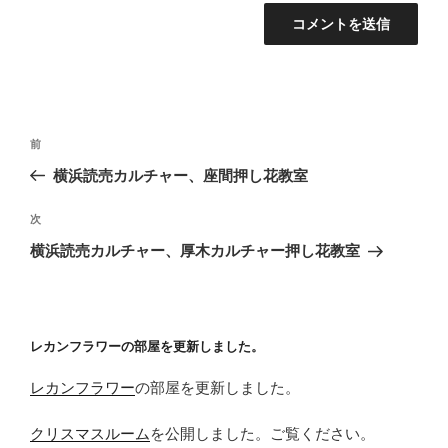
投
前
前
稿
の
横浜読売カルチャー、座間押し花教室
ナ
投
ビ
稿
次
次
ゲ
の
横浜読売カルチャー、厚木カルチャー押し花教室
投
ー
稿
シ
ョ
レカンフラワーの部屋を更新しました。
ン
レカンフラワー
の部屋を更新しました。
クリスマスルーム
を公開しました。ご覧ください。