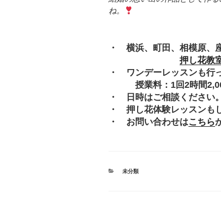
ね。
・ 横浜、町田、相模原、
押し花教
・ ワンデーレッスンも行
授業料：1回2時間2,000
・ 日時はご相談ください
・ 押し花体験レッスンも
・ お問い合わせは
こちら
カ
未分類
テ
ゴ
リ
ー