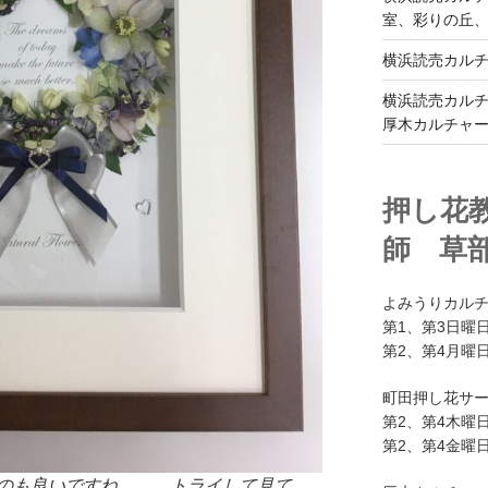
室、彩りの丘
横浜読売カル
横浜読売カル
厚木カルチャ
押し花
師 草
よみうりカル
第1、第3日曜日
第2、第4月曜日
町田押し花サ
第2、第4木曜日
第2、第4金曜日
るのも良いですね。 トライして見て