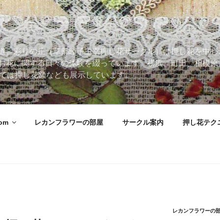
道。彩りの丘（草部睦子主宰押し花サークル）は押し花を中心
お花に関する日々の体験を綴っています。横浜、町田、相模原
 Roomでは押し花額なども展示しています。
oom
レカンフラワーの部屋
サークル案内
押し花テク
レカンフラワーの