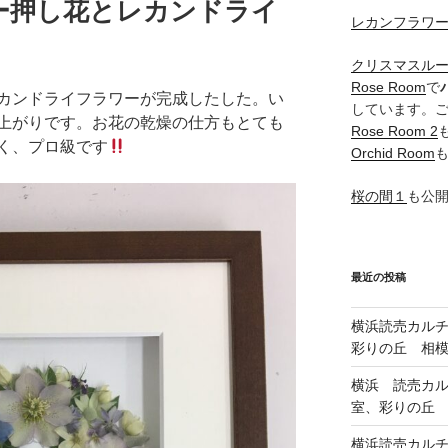
ー押し花とレカンドライ
レカンフラワ
クリスマスル
Rose Room
で
カンドライフラワーが完成したした。い
しています。
上がりです。お花の乾燥の仕方もとても
Rose Room 2
く、プロ級です
Orchid Room
桜の間１
も公
最近の投稿
横浜読売カル
彩りの丘 相
横浜 読売カ
室、彩りの丘
横浜読売カル