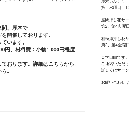
厚木カルチャ
第１水曜日 10:
座間押し花サ
第2、第4火曜日
座間、厚木で
室
を開催しております。
相模原押し花
っています。
第2、第4金曜日
円、材料費：小物1,000円程度
。
見学自由です
しております。詳細は
こちら
から。
ご連絡いただ
詳しくは
サー
から。
お問い合わせ