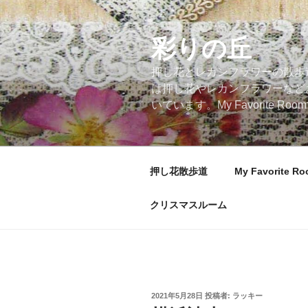
コ
ン
テ
彩りの丘
ン
押し花とレカンフラワーの散歩
ツ
は押し花やレカンフラワーなど
へ
いています。My Favorite
ス
キ
ッ
プ
押し花散歩道
My Favorite R
クリスマスルーム
投
2021年5月28日
投稿者:
ラッキー
稿