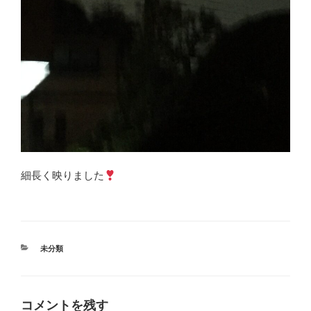
細長く映りました
カ
未分類
テ
ゴ
リ
ー
コメントを残す