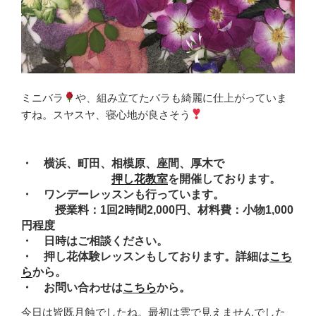
ミニバラ
や、組み立てたバラも綺麗に仕上がっていま
すね。スヤスヤ、寝心地が良さそう
・ 横浜、町田、相模原、座間、厚木で
押し花教室
を開催しております。
・ ワンデーレッスンも行っています。
授業料：1回2時間2,000円、材料費：小物1,000
円程度
・ 日時はご相談ください。
・ 押し花体験レッスンもしております。詳細は
こち
ら
から。
・ お問い合わせは
こちら
から。
今日は皆既月蝕でしたね。最初は雲で見えませんでした