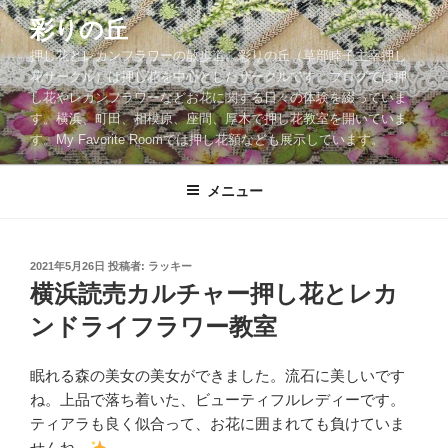
コ
彩りの丘
ン
押し花とレカンフラワーの散歩道。彩りの丘（草部睦子主宰押し
テ
花サークル）は押し花を中心としたサークルです。ブログでは押
ン
し花やレカンフラワーなどお花に関する日々の体験を綴っていま
ツ
す。横浜、町田、相模原、座間、厚木で押し花教室を開いていま
へ
す。My Favorite Roomでは押し花額なども展示しています。
ス
キ
メニュー
ッ
プ
投
2021年5月26日
投稿者:
ラッキー
稿
横浜読売カルチャー押し花とレカ
日:
ンドライフラワー教室
眠れる森の美女の美女ができました。流石に美しいです
ね。上品で落ち着いた、ビューティフルレディーです。
ティアラも良く似合って、お花に囲まれても負けていま
せんね。