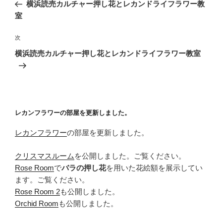
の
横浜読売カルチャー押し花とレカンドライフラワー教
ナ
投
室
ビ
稿
ゲ
次
次
の
ー
横浜読売カルチャー押し花とレカンドライフラワー教室
投
シ
稿
ョ
ン
レカンフラワーの部屋を更新しました。
レカンフラワー
の部屋を更新しました。
クリスマスルーム
を公開しました。ご覧ください。
Rose Room
で
バラの押し花
を用いた花絵額を展示してい
ます。ご覧ください。
Rose Room 2
も公開しました。
Orchid Room
も公開しました。