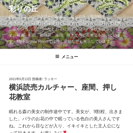
コ
彩りの丘
ン
押し花とレカンフラワーの散歩道。彩りの丘（草部睦子主宰押し
テ
花サークル）は押し花を中心としたサークルです。ブログでは押
ン
し花やレカンフラワーなどお花に関する日々の体験を綴っていま
ツ
す。横浜、町田、相模原、座間、厚木で押し花教室を開いていま
へ
す。My Favorite Roomでは押し花額なども展示しています。
ス
キ
メニュー
ッ
プ
投
2021年5月13日
投稿者:
ラッキー
稿
横浜読売カルチャー、座間、押し
日:
花教室
眠れる森の美女の制作途中です。美女が、9割程、出きま
した。バラのお花の中で眠っている色白の美人さんです
ね。これから目などが入り、イキイキとした主人公にな
って行きます。お楽しみに