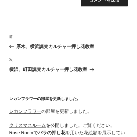
投
前
前
稿
の
厚木、横浜読売カルチャー押し花教室
ナ
投
ビ
稿
次
次
ゲ
の
横浜、町田読売カルチャー押し花教室
投
ー
稿
シ
ョ
レカンフラワーの部屋を更新しました。
ン
レカンフラワー
の部屋を更新しました。
クリスマスルーム
を公開しました。ご覧ください。
Rose Room
で
バラの押し花
を用いた花絵額を展示してい