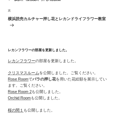
ナ
投
ビ
稿
次
次
ゲ
の
横浜読売カルチャー押し花とレカンドライフラワー教室
投
ー
稿
シ
ョ
ン
レカンフラワーの部屋を更新しました。
レカンフラワー
の部屋を更新しました。
クリスマスルーム
を公開しました。ご覧ください。
Rose Room
で
バラの押し花
を用いた花絵額を展示してい
ます。ご覧ください。
Rose Room 2
も公開しました。
Orchid Room
も公開しました。
桜の間１
も公開しました。