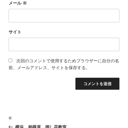
メール
※
サイト
次回のコメントで使用するためブラウザーに自分の名
前、メールアドレス、サイトを保存する。
投
前
前
稿
の
横浜、相模原、押し花教室