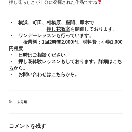
押し花らしさが十分に発揮された作品ですね
・ 横浜、町田、相模原、座間、厚木で
押し花教室
を開催しております。
・ ワンデーレッスンも行っています。
授業料：1回2時間2,000円、材料費：小物1,000
円程度
・ 日時はご相談ください。
・ 押し花体験レッスンもしております。詳細は
こち
ら
から。
・ お問い合わせは
こちら
から。
カ
未分類
テ
ゴ
リ
ー
コメントを残す