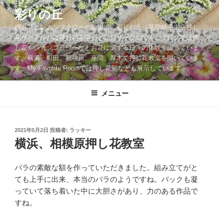
コ
彩りの丘
ン
押し花とレカンフラワーの散歩道。彩りの丘（草部睦子主宰押し
テ
花サークル）は押し花を中心としたサークルです。ブログでは押
ン
し花やレカンフラワーなどお花に関する日々の体験を綴っていま
ツ
す。横浜、町田、相模原、座間、厚木で押し花教室を開いていま
へ
す。My Favorite Roomでは押し花額なども展示しています。
ス
キ
メニュー
ッ
プ
投
2021年5月2日
投稿者:
ラッキー
稿
横浜、相模原押し花教室
日:
バラの素敵な額を作っていただきました。組み立てがと
ても上手に出来、本当のバラのようですね。バックも凝
っていて落ち着いた中に大胆さがあり、力のある作品で
すね。