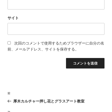
サイト
次回のコメントで使用するためブラウザーに自分の名
前、メールアドレス、サイトを保存する。
投
前
前
稿
の
厚木カルチャー押し花とグラスアート教室
ナ
投
ビ
稿