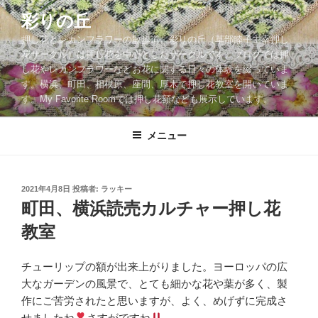
コ
彩りの丘
ン
押し花とレカンフラワーの散歩道。彩りの丘（草部睦子主宰押し
テ
花サークル）は押し花を中心としたサークルです。ブログでは押
ン
し花やレカンフラワーなどお花に関する日々の体験を綴っていま
ツ
す。横浜、町田、相模原、座間、厚木で押し花教室を開いていま
へ
す。My Favorite Roomでは押し花額なども展示しています。
ス
キ
メニュー
ッ
プ
投
2021年4月8日
投稿者:
ラッキー
稿
町田、横浜読売カルチャー押し花
日:
教室
チューリップの額が出来上がりました。ヨーロッパの広
大なガーデンの風景で、とても細かな花や葉が多く、製
作にご苦労されたと思いますが、よく、めげずに完成さ
せましたね
さすがですね