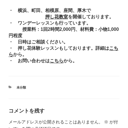
・ 横浜、町田、相模原、座間、厚木で
押し花教室
を開催しております。
・ ワンデーレッスンも行っています。
授業料：1回2時間2,000円、材料費：小物1,000
円程度
・ 日時はご相談ください。
・ 押し花体験レッスンもしております。詳細は
こち
ら
から。
・ お問い合わせは
こちら
から。
カ
未分類
テ
ゴ
リ
ー
コメントを残す
メールアドレスが公開されることはありません。
※
が付