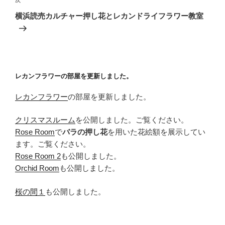
次
次
ゲ
の
横浜読売カルチャー押し花とレカンドライフラワー教室
投
ー
稿
シ
ョ
ン
レカンフラワーの部屋を更新しました。
レカンフラワー
の部屋を更新しました。
クリスマスルーム
を公開しました。ご覧ください。
Rose Room
で
バラの押し花
を用いた花絵額を展示してい
ます。ご覧ください。
Rose Room 2
も公開しました。
Orchid Room
も公開しました。
桜の間１
も公開しました。