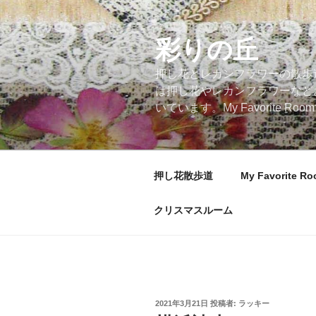
コ
ン
テ
彩りの丘
ン
押し花とレカンフラワーの散歩
ツ
は押し花やレカンフラワーなど
へ
いています。My Favorite
ス
キ
ッ
プ
押し花散歩道
My Favorite R
クリスマスルーム
投
2021年3月21日
投稿者:
ラッキー
稿