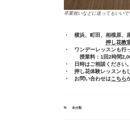
卒業祝いなどに送ってもいいで
・ 横浜、町田、相模原、
押し花教
・ ワンデーレッスンも行
授業料：1回2時間2,000
・ 日時はご相談ください
・ 押し花体験レッスンも
・ お問い合わせは
こちら
カ
未分類
テ
ゴ
リ
ー