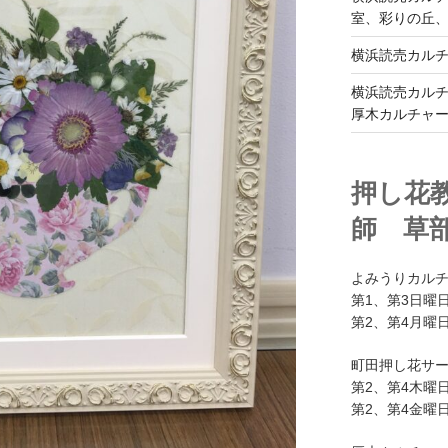
室、彩りの丘
横浜読売カル
横浜読売カル
厚木カルチャ
押し花
師 草
よみうりカル
第1、第3日曜日
第2、第4月曜日
町田押し花サ
第2、第4木曜日
第2、第4金曜日