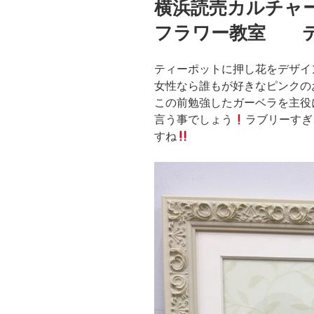
横浜読売カルチャ
日:
フラワー教室 テ
ティーポットに押し花をデザイ
女性なら誰もが好きなピンクの
この前勉強したガーベラを主役
言う事でしょう
ラブリーすぎ
すね