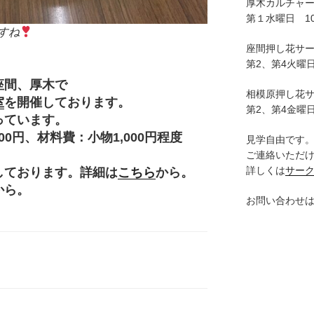
厚木カルチャ
第１水曜日 10:
すね
座間押し花サ
第2、第4火曜日
座間、厚木で
相模原押し花
室
を開催しております。
第2、第4金曜日
っています。
円、材料費：小物1,000円程度
見学自由です
。
ご連絡いただ
詳しくは
サー
しております。詳細は
こちら
から。
から。
お問い合わせ