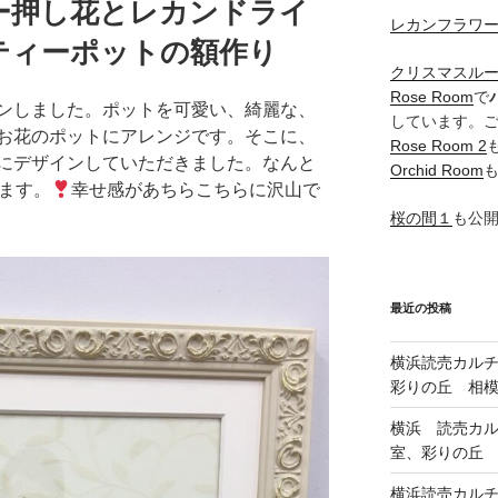
ー押し花とレカンドライ
レカンフラワ
ィーポットの額作り
クリスマスル
Rose Room
で
ンしました。ポットを可愛い、綺麗な、
しています。
お花のポットにアレンジです。そこに、
Rose Room 2
にデザインしていただきました。なんと
Orchid Room
ます。
幸せ感があちらこちらに沢山で
桜の間１
も公
最近の投稿
横浜読売カル
彩りの丘 相
横浜 読売カ
室、彩りの丘
横浜読売カル