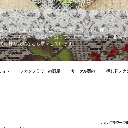
道。彩りの丘（草部睦子主宰押し花サークル）は押し花を中心
お花に関する日々の体験を綴っています。横浜、町田、相模原
 Roomでは押し花額なども展示しています。
oom
レカンフラワーの部屋
サークル案内
押し花テク
レカンフラワーの