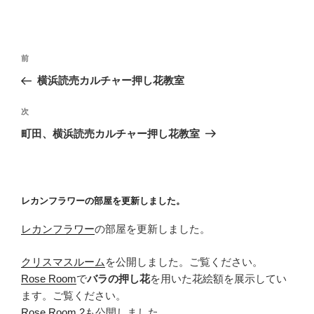
投
前
前
稿
の
横浜読売カルチャー押し花教室
ナ
投
ビ
稿
次
次
ゲ
の
町田、横浜読売カルチャー押し花教室
投
ー
稿
シ
ョ
レカンフラワーの部屋を更新しました。
ン
レカンフラワー
の部屋を更新しました。
クリスマスルーム
を公開しました。ご覧ください。
Rose Room
で
バラの押し花
を用いた花絵額を展示してい
ます。ご覧ください。
Rose Room 2
も公開しました。