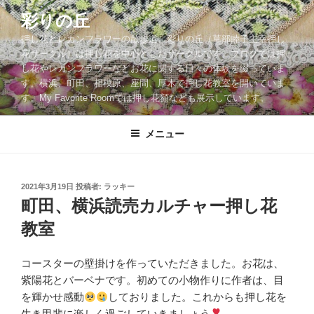
コ
彩りの丘
ン
押し花とレカンフラワーの散歩道。彩りの丘（草部睦子主宰押し
テ
花サークル）は押し花を中心としたサークルです。ブログでは押
ン
し花やレカンフラワーなどお花に関する日々の体験を綴っていま
ツ
す。横浜、町田、相模原、座間、厚木で押し花教室を開いていま
へ
す。My Favorite Roomでは押し花額なども展示しています。
ス
キ
メニュー
ッ
プ
投
2021年3月19日
投稿者:
ラッキー
稿
町田、横浜読売カルチャー押し花
日:
教室
コースターの壁掛けを作っていただきました。お花は、
紫陽花とバーベナです。初めての小物作りに作者は、目
を輝かせ感動
しておりました。これからも押し花を
生き甲斐に楽しく過ごしていきましょう