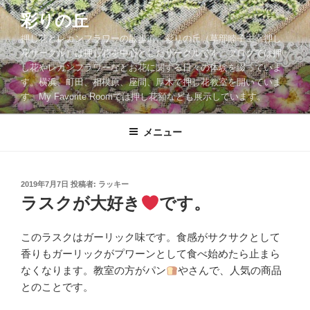
コ
彩りの丘
ン
押し花とレカンフラワーの散歩道。彩りの丘（草部睦子主宰押し
テ
花サークル）は押し花を中心としたサークルです。ブログでは押
ン
し花やレカンフラワーなどお花に関する日々の体験を綴っていま
ツ
す。横浜、町田、相模原、座間、厚木で押し花教室を開いていま
へ
す。My Favorite Roomでは押し花額なども展示しています。
ス
キ
メニュー
ッ
プ
投
2019年7月7日
投稿者:
ラッキー
稿
ラスクが大好き
です。
日:
このラスクはガーリック味です。食感がサクサクとして
香りもガーリックがプワーンとして食べ始めたら止まら
なくなります。教室の方がパン
やさんで、人気の商品
とのことです。