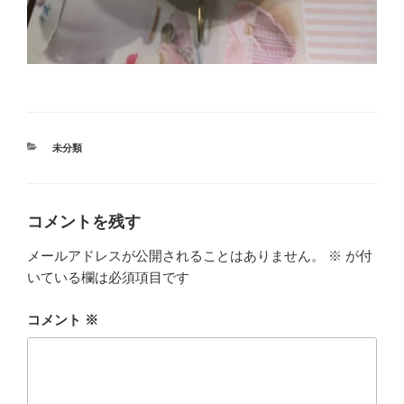
カ
未分類
テ
ゴ
リ
ー
コメントを残す
メールアドレスが公開されることはありません。
※
が付
いている欄は必須項目です
コメント
※