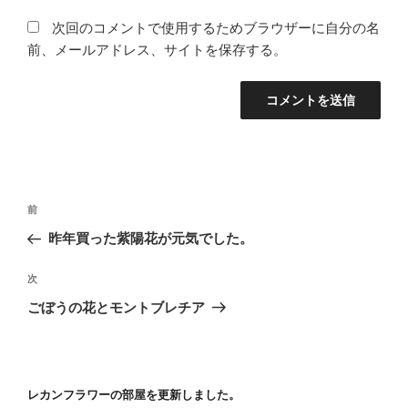
次回のコメントで使用するためブラウザーに自分の名
前、メールアドレス、サイトを保存する。
投
前
前
稿
の
昨年買った紫陽花が元気でした。
ナ
投
ビ
稿
次
次
ゲ
の
ごぼうの花とモントブレチア
投
ー
稿
シ
ョ
レカンフラワーの部屋を更新しました。
ン