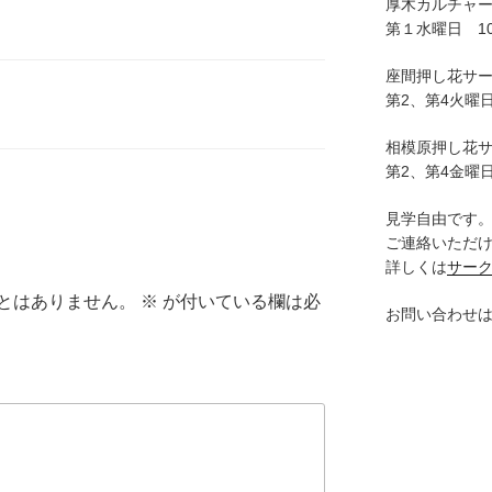
厚木カルチャ
第１水曜日 10:
座間押し花サ
第2、第4火曜日
相模原押し花
第2、第4金曜日
見学自由です
ご連絡いただ
詳しくは
サー
とはありません。
※
が付いている欄は必
お問い合わせ