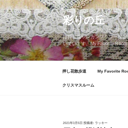
コ
ン
テ
彩りの丘
ン
押し花とレカンフラワーの散歩
ツ
は押し花やレカンフラワーなど
へ
いています。My Favorite
ス
キ
ッ
プ
押し花散歩道
My Favorite R
クリスマスルーム
投
2021年3月5日
投稿者:
ラッキー
稿