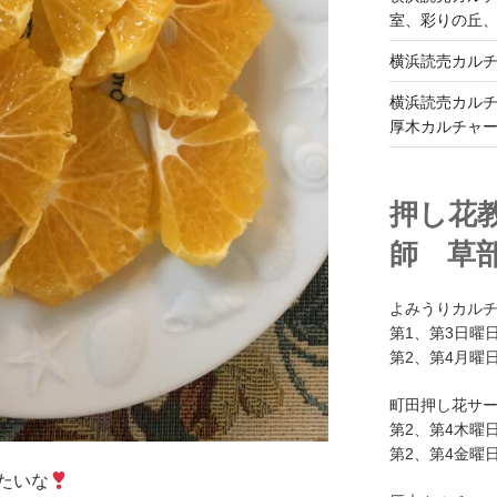
室、彩りの丘
横浜読売カル
横浜読売カル
厚木カルチャ
押し花
師 草
よみうりカル
第1、第3日曜日
第2、第4月曜日
町田押し花サ
第2、第4木曜日
第2、第4金曜日
たいな