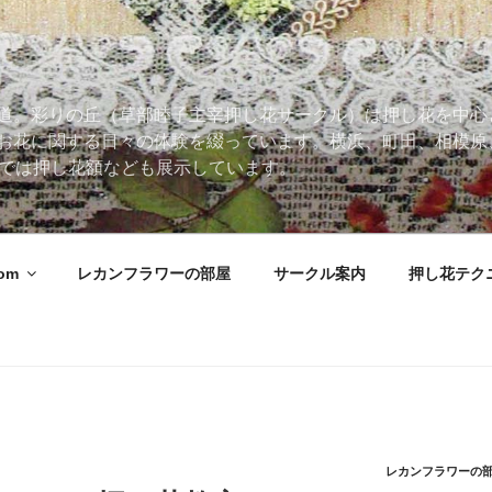
道。彩りの丘（草部睦子主宰押し花サークル）は押し花を中心
お花に関する日々の体験を綴っています。横浜、町田、相模原
 Roomでは押し花額なども展示しています。
oom
レカンフラワーの部屋
サークル案内
押し花テク
レカンフラワーの