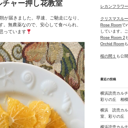
ルチャー押し花教室
レカンフラワ
朔が届きました。早速、ご馳走になり、
クリスマスル
す。無農薬なので、安心して食べられ、
Rose Room
で
しています。
思っています
Rose Room 2
Orchid Room
桜の間１
も公
最近の投稿
横浜読売カル
彩りの丘 相
横浜 読売カ
室、彩りの丘
横浜読売カル