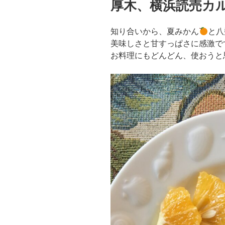
厚木、横浜読売カ
日:
知り合いから、夏みかん
と八
美味しさと甘すっぱさに感激で
お料理にもどんどん、使おうと