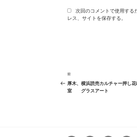
次回のコメントで使用する
レス、サイトを保存する。
投
前
前
稿
の
厚木、横浜読売カルチャー押し花
投
室 グラスアート
ナ
稿
ビ
ゲ
ー