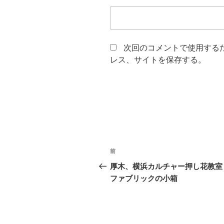
次回のコメントで使用する
レス、サイトを保存する。
投
前
前
稿
の
厚木、横浜カルチャー押し花
投
ファブリックの小箱
ナ
稿
ビ
ゲ