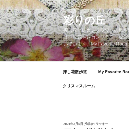
コ
ン
テ
彩りの丘
ン
押し花とレカンフラワーの散歩
ツ
は押し花やレカンフラワーなど
へ
いています。My Favorite
ス
キ
ッ
プ
押し花散歩道
My Favorite R
クリスマスルーム
投
2021年3月5日
投稿者:
ラッキー
稿