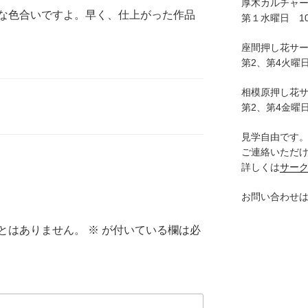
厚木カルチャ
な色合いですよ。早く、仕上がった作品
第１水曜日 10:
座間押し花サ
第2、第4火曜日
相模原押し花
第2、第4金曜日
見学自由です
ご連絡いただ
詳しくは
サー
お問い合わせ
とはありません。
※
が付いている欄は必