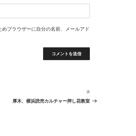
ためブラウザーに自分の名前、メールアド
次
次
の
教室
厚木、横浜読売カルチャー押し花教室
投
稿