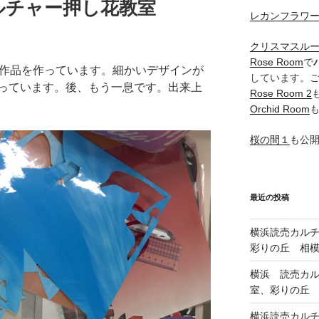
カルチャー押し花教室
レカンフラワ
クリスマスル
Rose Room
で
作品を作っています。細かいデザインが
しています。
っています。後、もう一息です。出来上
Rose Room 2
Orchid Room
桜の間１
も公
最近の投稿
横浜読売カル
彩りの丘 相
横浜 読売カ
室、彩りの丘
横浜読売カル