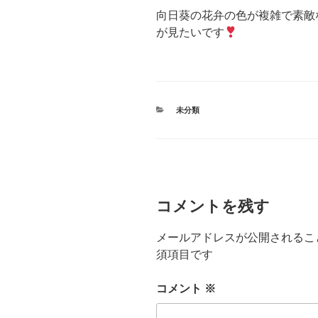
向日葵の花弁の色が複雑で素敵
が見たいです
カ
未分類
テ
ゴ
リ
ー
コメントを残す
メールアドレスが公開されるこ
須項目です
コメント
※