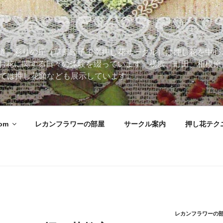
道。彩りの丘（草部睦子主宰押し花サークル）は押し花を中心
お花に関する日々の体験を綴っています。横浜、町田、相模原
 Roomでは押し花額なども展示しています。
oom
レカンフラワーの部屋
サークル案内
押し花テク
レカンフラワーの