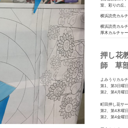
室、彩りの丘
横浜読売カル
横浜読売カル
厚木カルチャ
押し花
師 草
よみうりカル
第1、第3日曜日
第2、第4月曜日
町田押し花サ
第2、第4木曜日
第2、第4金曜日