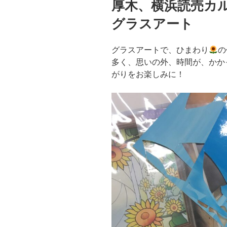
厚木、横浜読売
日:
グラスアート
グラスアートで、ひまわり
の
多く、思いの外、時間が、かか
がりをお楽しみに！