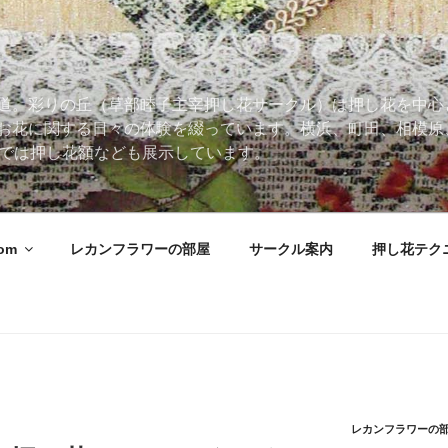
道。彩りの丘（草部睦子主宰押し花サークル）は押し花を中心
お花に関する日々の体験を綴っています。横浜、町田、相模原
 Roomでは押し花額なども展示しています。
oom
レカンフラワーの部屋
サークル案内
押し花テク
レカンフラワーの