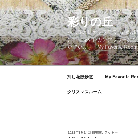
コ
ン
テ
彩りの丘
ン
押し花とレカンフラワーの散歩
ツ
は押し花やレカンフラワーなど
へ
いています。My Favorite
ス
キ
ッ
プ
押し花散歩道
My Favorite R
クリスマスルーム
投
2021年2月24日
投稿者:
ラッキー
稿