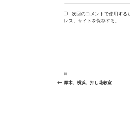
次回のコメントで使用する
レス、サイトを保存する。
投
前
前
稿
の
厚木、横浜、押し花教室
投
ナ
稿
ビ
ゲ
ー