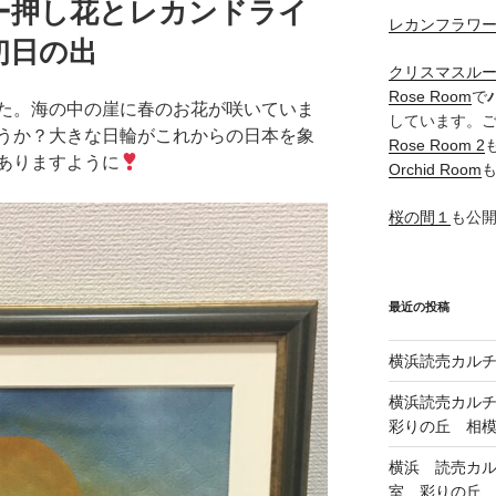
ー押し花とレカンドライ
レカンフラワ
初日の出
クリスマスル
Rose Room
で
た。海の中の崖に春のお花が咲いていま
しています。
うか？大きな日輪がこれからの日本を象
Rose Room 2
ありますように
Orchid Room
桜の間１
も公
最近の投稿
横浜読売カル
横浜読売カル
彩りの丘 相
横浜 読売カ
室、彩りの丘