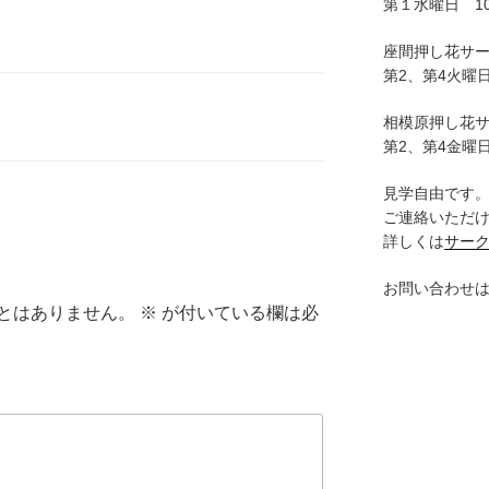
第１水曜日 10:
座間押し花サ
第2、第4火曜日
相模原押し花
第2、第4金曜日
見学自由です
ご連絡いただ
詳しくは
サー
お問い合わせ
とはありません。
※
が付いている欄は必