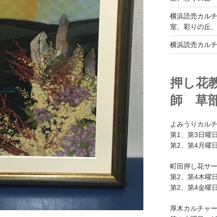
横浜読売カル
室、彩りの丘
横浜読売カル
押し花
師 草
よみうりカル
第1、第3日曜日
第2、第4月曜日
町田押し花サ
第2、第4木曜日
第2、第4金曜日
厚木カルチャ