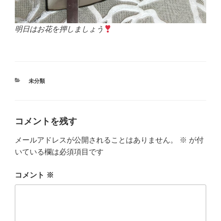
明日はお花を押しましょう
カ
未分類
テ
ゴ
リ
ー
コメントを残す
メールアドレスが公開されることはありません。
※
が付
いている欄は必須項目です
コメント
※