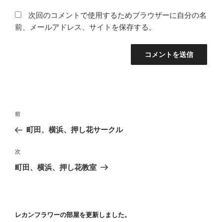
次回のコメントで使用するためブラウザーに自分の名
前、メールアドレス、サイトを保存する。
投
前
前
稿
の
町田、横浜、押し花サークル
ナ
投
ビ
稿
次
次
ゲ
の
町田、横浜、押し花教室
投
ー
稿
シ
ョ
レカンフラワーの部屋を更新しました。
ン