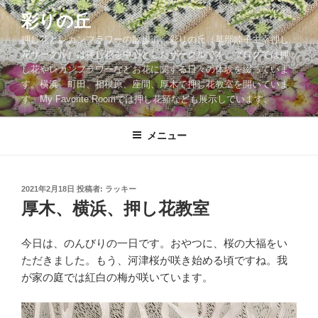
コ
彩りの丘
ン
押し花とレカンフラワーの散歩道。彩りの丘（草部睦子主宰押し
テ
花サークル）は押し花を中心としたサークルです。ブログでは押
ン
し花やレカンフラワーなどお花に関する日々の体験を綴っていま
ツ
す。横浜、町田、相模原、座間、厚木で押し花教室を開いていま
へ
す。My Favorite Roomでは押し花額なども展示しています。
ス
キ
メニュー
ッ
プ
投
2021年2月18日
投稿者:
ラッキー
稿
厚木、横浜、押し花教室
日:
今日は、のんびりの一日です。おやつに、桜の大福をい
ただきました。もう、河津桜が咲き始める頃ですね。我
が家の庭では紅白の梅が咲いています。