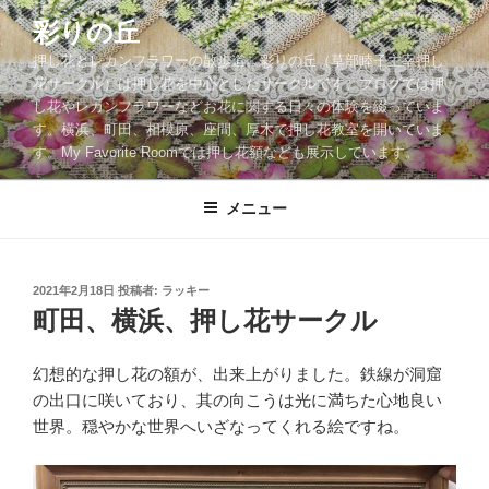
コ
彩りの丘
ン
押し花とレカンフラワーの散歩道。彩りの丘（草部睦子主宰押し
テ
花サークル）は押し花を中心としたサークルです。ブログでは押
ン
し花やレカンフラワーなどお花に関する日々の体験を綴っていま
ツ
す。横浜、町田、相模原、座間、厚木で押し花教室を開いていま
へ
す。My Favorite Roomでは押し花額なども展示しています。
ス
キ
メニュー
ッ
プ
投
2021年2月18日
投稿者:
ラッキー
稿
町田、横浜、押し花サークル
日:
幻想的な押し花の額が、出来上がりました。鉄線が洞窟
の出口に咲いており、其の向こうは光に満ちた心地良い
世界。穏やかな世界へいざなってくれる絵ですね。