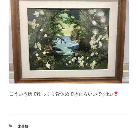
こういう所でゆっくり骨休めできたらいいですね♪
カ
未分類
テ
ゴ