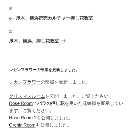
投
前
前
稿
の
厚木、横浜読売カルチャー押し花教室
ナ
投
ビ
稿
次
次
ゲ
の
厚木、横浜、押し花教室
投
ー
稿
シ
ョ
レカンフラワーの部屋を更新しました。
ン
レカンフラワー
の部屋を更新しました。
クリスマスルーム
を公開しました。ご覧ください。
Rose Room
で
バラの押し花
を用いた花絵額を展示してい
ます。ご覧ください。
Rose Room 2
も公開しました。
Orchid Room
も公開しました。