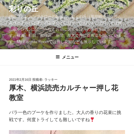
コ
彩りの丘
ン
押し花とレカンフラワーの散歩道。彩りの丘（草部睦子主宰押し
テ
花サークル）は押し花を中心としたサークルです。ブログでは押
ン
し花やレカンフラワーなどお花に関する日々の体験を綴っていま
ツ
す。横浜、町田、相模原、座間、厚木で押し花教室を開いていま
へ
す。My Favorite Roomでは押し花額なども展示しています。
ス
キ
メニュー
ッ
プ
投
2021年2月16日
投稿者:
ラッキー
稿
厚木、横浜読売カルチャー押し花
日:
教室
バラ一色のブーケを作りました。大人の香りの花束に挑
戦です。何度トライしても難しいですね