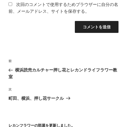
次回のコメントで使用するためブラウザーに自分の名
前、メールアドレス、サイトを保存する。
投
前
前
稿
の
横浜読売カルチャー押し花とレカンドライフラワー教
ナ
投
室
ビ
稿
ゲ
次
次
の
ー
町田、横浜、押し花サークル
投
シ
稿
ョ
ン
レカンフラワーの部屋を更新しました。