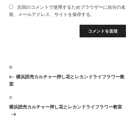
次回のコメントで使用するためブラウザーに自分の名
前、メールアドレス、サイトを保存する。
投
前
前
稿
の
横浜読売カルチャー押し花とレカンドライフラワー教
ナ
投
室
ビ
稿
ゲ
次
次
の
ー
横浜読売カルチャー押し花とレカンドライフラワー教室
投
シ
稿
ョ
ン