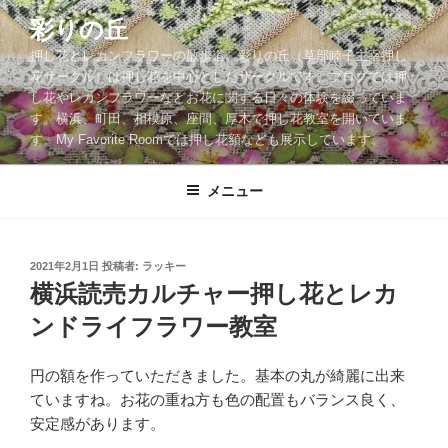
コ
彩りの丘
ン
押し花とレカンフラワーの散歩道。彩りの丘（草部睦子主宰押し
テ
花サークル）は押し花を中心としたサークルです。ブログでは押
ン
し花やレカンフラワーなどお花に関する日々の体験を綴っていま
ツ
す。横浜、町田、相模原、座間、厚木で押し花教室を開いていま
へ
す。My Favorite Roomでは押し花額なども展示しています。
ス
キ
メニュー
ッ
プ
投
2021年2月1日
投稿者:
ラッキー
稿
横浜読売カルチャー押し花とレカ
日:
ンドライフラワー教室
円の額を作っていただきました。基本の丸が綺麗に出来
ていますね。お花の重ね方も色の配置もバランス良く、
安定感があります。