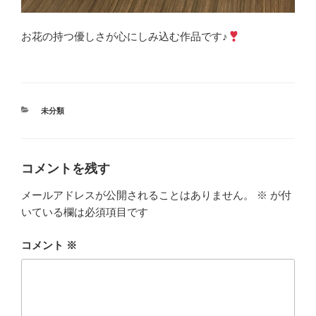
お花の持つ優しさが心にしみ込む作品です♪
カ
未分類
テ
ゴ
リ
ー
コメントを残す
メールアドレスが公開されることはありません。
※
が付
いている欄は必須項目です
コメント
※