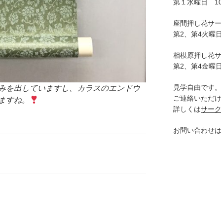
第１水曜日 10:
座間押し花サ
第2、第4火曜日
相模原押し花
第2、第4金曜日
見学自由です
みを出していますし、カラスのエンドウ
ご連絡いただ
ますね。
詳しくは
サー
お問い合わせ