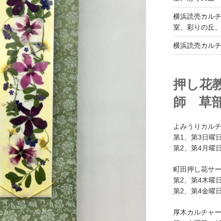
横浜読売カル
室、彩りの丘
横浜読売カル
押し花
師 草
よみうりカル
第1、第3日曜日
第2、第4月曜日
町田押し花サ
第2、第4木曜日
第2、第4金曜日
厚木カルチャ