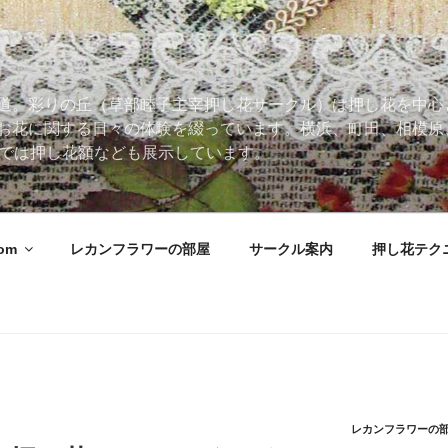
道。彩りの丘（草部睦子主宰押し花サークル）は押し花を中心
お花に関する日々の体験を綴っています。横浜、町田、相模原
 Roomでは押し花額なども展示しています。
oom
レカンフラワーの部屋
サークル案内
押し花テク
レカンフラワーの