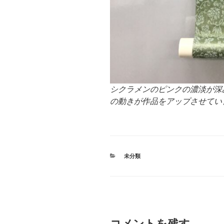
シクラメンのピンクの濃淡が深
の動きが作品をアップさせてい
カ
未分類
テ
ゴ
リ
ー
コメントを残す