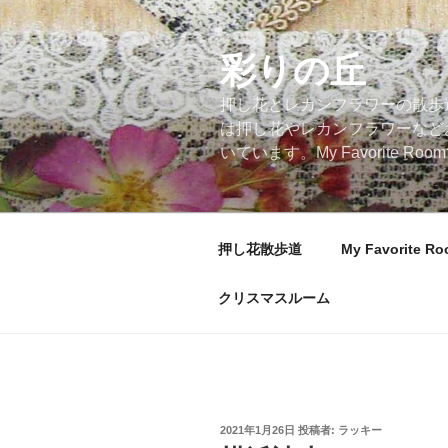
コ
ン
テ
彩りの丘
ン
押し花とレカンフラワーの散歩
ツ
は押し花やレカンフラワーなど
へ
いています。My Favorite
ス
キ
ッ
プ
押し花散歩道
My Favorite R
クリスマスルーム
投
2021年1月26日
投稿者:
ラッキー
稿