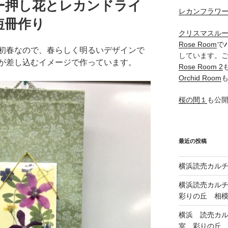
ー押し花とレカンドライ
レカンフラワ
短冊作り
クリスマスル
Rose Room
で
初春なので、春らしく明るいデザインで
しています。
が差し込むイメージで作っています。
Rose Room 2
Orchid Room
桜の間１
も公
最近の投稿
横浜読売カル
横浜読売カル
彩りの丘 相
横浜 読売カ
室、彩りの丘