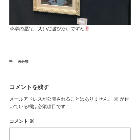
今年の夏は、大いに遊びたいですね
カ
未分類
テ
ゴ
リ
ー
コメントを残す
メールアドレスが公開されることはありません。
※
が付
いている欄は必須項目です
コメント
※