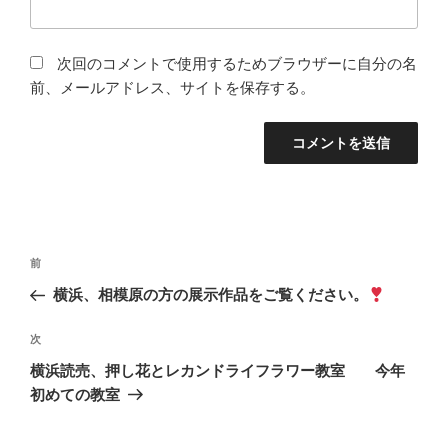
次回のコメントで使用するためブラウザーに自分の名
前、メールアドレス、サイトを保存する。
投
前
前
稿
の
横浜、相模原の方の展示作品をご覧ください。
ナ
投
ビ
稿
次
次
ゲ
の
横浜読売、押し花とレカンドライフラワー教室 今年
投
ー
初めての教室
稿
シ