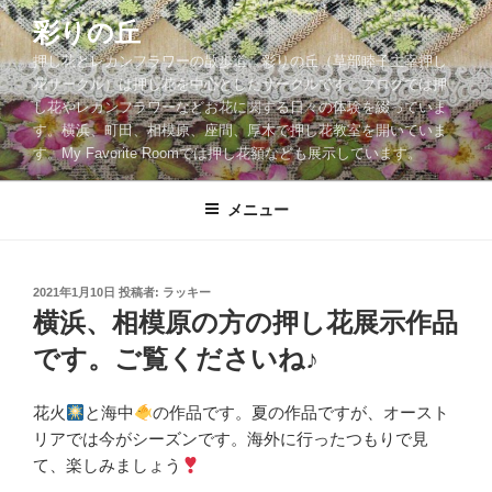
コ
彩りの丘
ン
押し花とレカンフラワーの散歩道。彩りの丘（草部睦子主宰押し
テ
花サークル）は押し花を中心としたサークルです。ブログでは押
ン
し花やレカンフラワーなどお花に関する日々の体験を綴っていま
ツ
す。横浜、町田、相模原、座間、厚木で押し花教室を開いていま
へ
す。My Favorite Roomでは押し花額なども展示しています。
ス
キ
メニュー
ッ
プ
投
2021年1月10日
投稿者:
ラッキー
稿
横浜、相模原の方の押し花展示作品
日:
です。ご覧くださいね♪
花火
と海中
の作品です。夏の作品ですが、オースト
リアでは今がシーズンです。海外に行ったつもりで見
て、楽しみましょう