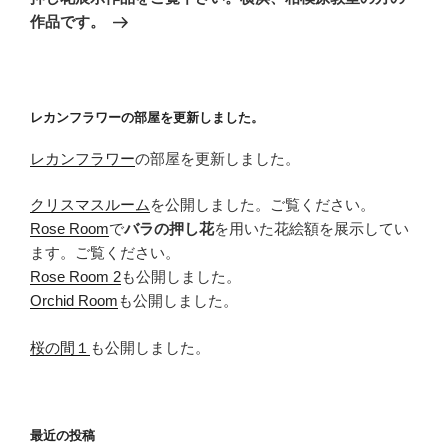
投
ー
作品です。
稿
シ
ョ
ン
レカンフラワーの部屋を更新しました。
レカンフラワー
の部屋を更新しました。
クリスマスルーム
を公開しました。ご覧ください。
Rose Room
で
バラの押し花
を用いた花絵額を展示してい
ます。ご覧ください。
Rose Room 2
も公開しました。
Orchid Room
も公開しました。
桜の間１
も公開しました。
最近の投稿