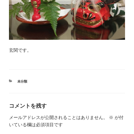
玄関です。
カ
未分類
テ
ゴ
リ
ー
コメントを残す
メールアドレスが公開されることはありません。
※
が付
いている欄は必須項目です