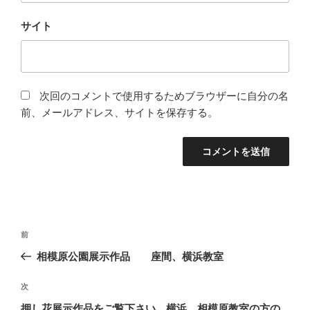
サイト
次回のコメントで使用するためブラウザーに自分の名
前、メールアドレス、サイトを保存する。
投
前
前
稿
の
相模原公園展示作品 座間、横浜教室
ナ
投
ビ
稿
次
次
ゲ
の
押し花展示作品をご覧下さい。横浜、相模原教室の方の