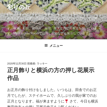
コ
彩りの丘
ン
押し花とレカンフラワーの散歩道。彩りの丘（草部睦子主宰押し
テ
花サークル）は押し花を中心としたサークルです。ブログでは押
ン
し花やレカンフラワーなどお花に関する日々の体験を綴っていま
ツ
す。横浜、町田、相模原、座間、厚木で押し花教室を開いていま
へ
す。My Favorite Roomでは押し花額なども展示しています。
ス
キ
メニュー
ッ
プ
投
2020年12月30日
投稿者:
ラッキー
稿
正月飾りと横浜の方の押し花展示
日:
作品
お正月の飾り付けをしました。いつもは、田舎でのお正
月でしたが、ステイホームで、久しぶりの我が家でのお
正月となります。福が来ますように
さて、今日も横浜
教室内方々の押し花展示作品をご覧ください。