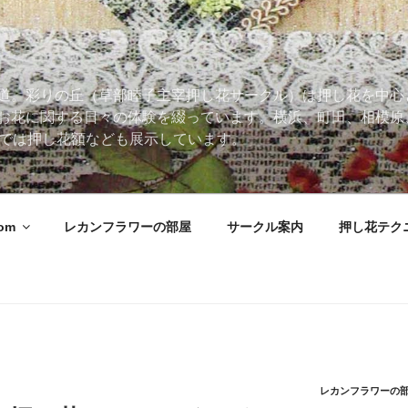
道。彩りの丘（草部睦子主宰押し花サークル）は押し花を中心
お花に関する日々の体験を綴っています。横浜、町田、相模原
 Roomでは押し花額なども展示しています。
oom
レカンフラワーの部屋
サークル案内
押し花テク
レカンフラワーの