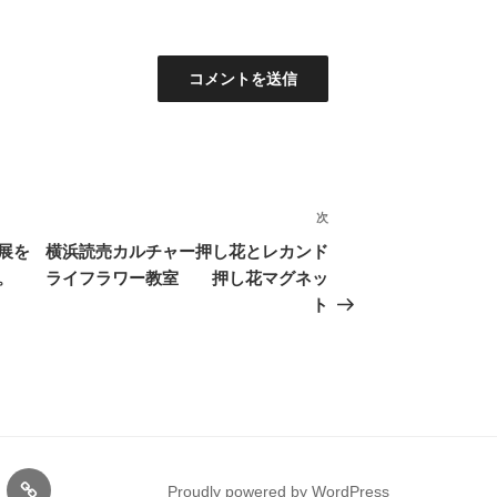
次
次
の
展を
横浜読売カルチャー押し花とレカンド
投
。
ライフラワー教室 押し花マグネッ
稿
ト
gram
サ
Proudly powered by WordPress