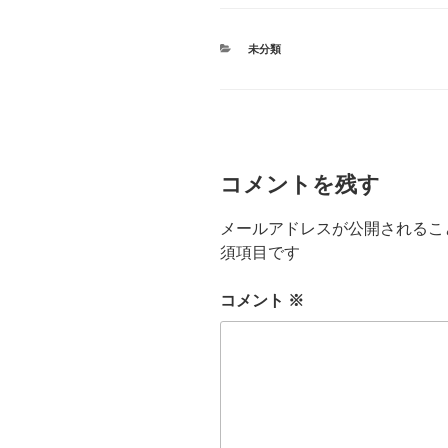
カ
未分類
テ
ゴ
リ
ー
コメントを残す
メールアドレスが公開されるこ
須項目です
コメント
※