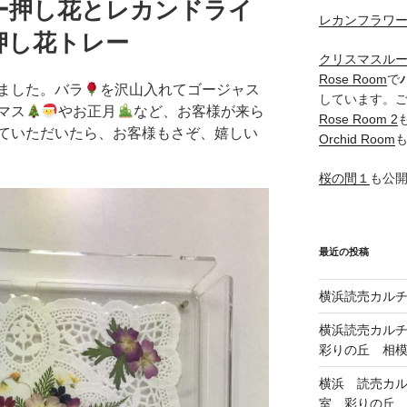
ー押し花とレカンドライ
レカンフラワ
し花トレー
クリスマスル
Rose Room
で
ました。バラ
を沢山入れてゴージャス
しています。
マス
やお正月
など、お客様が来ら
Rose Room 2
ていただいたら、お客様もさぞ、嬉しい
Orchid Room
桜の間１
も公
最近の投稿
横浜読売カル
横浜読売カル
彩りの丘 相
横浜 読売カ
室、彩りの丘