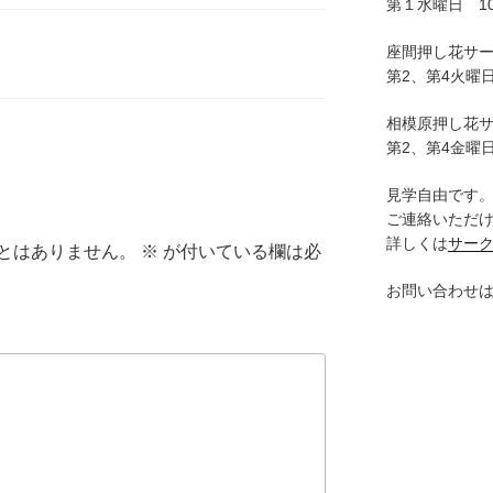
第１水曜日 10:
座間押し花サ
第2、第4火曜日
相模原押し花
第2、第4金曜日
見学自由です
ご連絡いただ
詳しくは
サー
とはありません。
※
が付いている欄は必
お問い合わせ