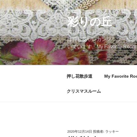
コ
ン
テ
彩りの丘
ン
押し花とレカンフラワーの散歩
ツ
は押し花やレカンフラワーなど
へ
いています。My Favorite
ス
キ
ッ
プ
押し花散歩道
My Favorite R
クリスマスルーム
投
2020年12月14日
投稿者:
ラッキー
稿