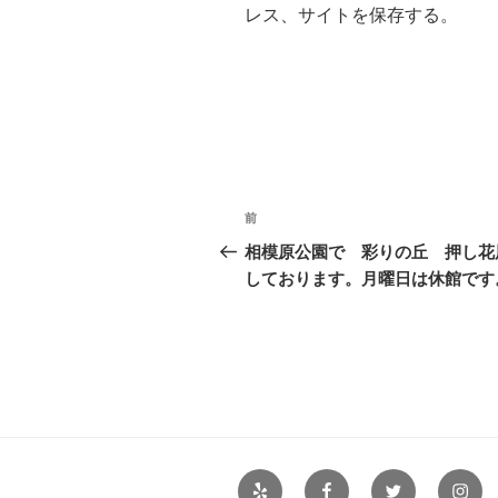
レス、サイトを保存する。
投
前
前
稿
の
相模原公園で 彩りの丘 押し花
投
しております。月曜日は休館です
ナ
稿
ビ
ゲ
ー
シ
Yelp
Facebook
Twitter
Insta
ョ