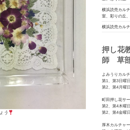
横浜読売カル
室、彩りの丘
横浜読売カル
押し花
師 草
よみうりカル
第1、第3日曜日
第2、第4月曜日
町田押し花サ
第2、第4木曜日
第2、第4金曜日
ょう
厚木カルチャ