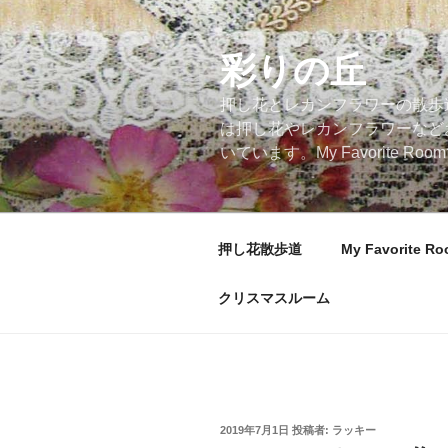
コ
ン
テ
彩りの丘
ン
押し花とレカンフラワーの散歩
ツ
は押し花やレカンフラワーなど
へ
いています。My Favorite
ス
キ
ッ
プ
押し花散歩道
My Favorite R
クリスマスルーム
投
2019年7月1日
投稿者:
ラッキー
稿