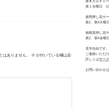
厚木カルチャ
第１水曜日 10:
座間押し花サ
第2、第4火曜日
相模原押し花
第2、第4金曜日
見学自由です
ご連絡いただ
とはありません。
※
が付いている欄は必
詳しくは
サー
お問い合わせ