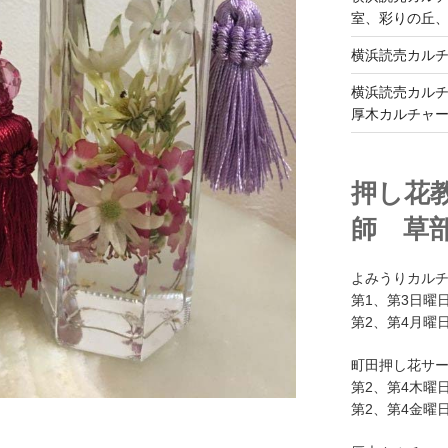
室、彩りの丘
横浜読売カル
横浜読売カル
厚木カルチャ
押し花
師 草
よみうりカル
第1、第3日曜日
第2、第4月曜日
町田押し花サ
第2、第4木曜日
第2、第4金曜日