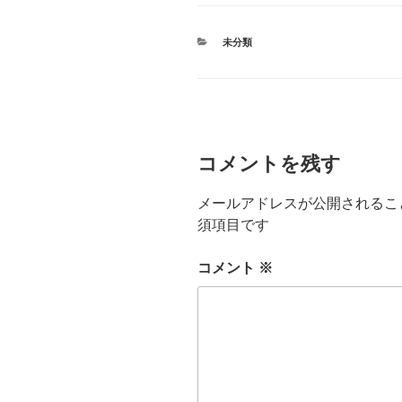
カ
未分類
テ
ゴ
リ
ー
コメントを残す
メールアドレスが公開されるこ
須項目です
コメント
※