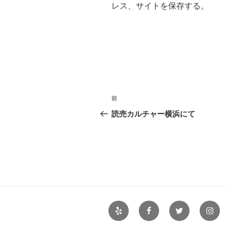
レス、サイトを保存する。
投
前
前
稿
の
読売カルチャー横浜にて
投
ナ
稿
ビ
ゲ
ー
シ
Yelp
Facebook
Twitter
Insta
ョ