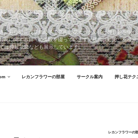
道。彩りの丘（草部睦子主宰押し花サークル）は押し花を中心
お花に関する日々の体験を綴っています。横浜、町田、相模原
 Roomでは押し花額なども展示しています。
oom
レカンフラワーの部屋
サークル案内
押し花テク
レカンフラワーの