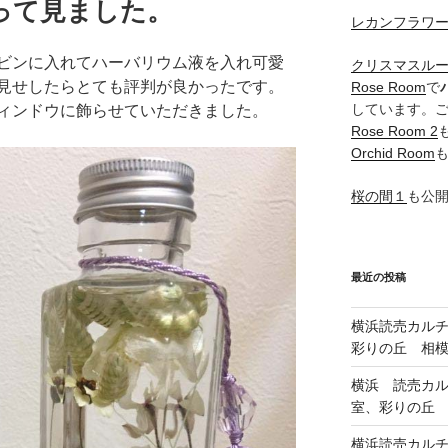
って見ました。
レカンフラワ
ビンに入れてハーバリウム液を入れ可愛
クリスマスル
見せしたらとても評判が良かったです。
Rose Room
で
しています。
ィンドウに飾らせていただきました。
Rose Room 2
Orchid Room
桜の間１
も公
最近の投稿
横浜読売カル
彩りの丘 相
横浜 読売カ
室、彩りの丘
横浜読売カル