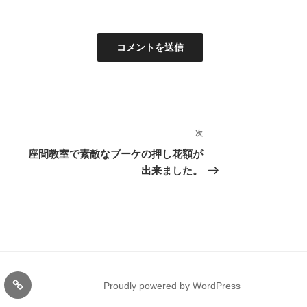
次
次
の
座間教室で素敵なブーケの押し花額が
投
出来ました。
稿
gram
サ
Proudly powered by WordPress
ー