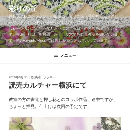
コ
彩りの丘
ン
押し花とレカンフラワーの散歩道。彩りの丘（草部睦子主宰押し
テ
花サークル）は押し花を中心としたサークルです。ブログでは押
ン
し花やレカンフラワーなどお花に関する日々の体験を綴っていま
ツ
す。横浜、町田、相模原、座間、厚木で押し花教室を開いていま
へ
す。My Favorite Roomでは押し花額なども展示しています。
ス
キ
メニュー
ッ
プ
投
2019年6月30日
投稿者:
ラッキー
稿
読売カルチャー横浜にて
日:
教室の方の書道と押し花とのコラボ作品、途中ですが、
ちょっと拝見。仕上げは次回の予定です。