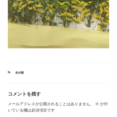
カ
未分類
テ
ゴ
リ
ー
コメントを残す
メールアドレスが公開されることはありません。
※
が付
いている欄は必須項目です