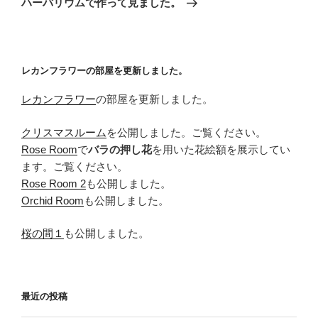
ハーバリウムで作って見ました。
投
ー
稿
シ
ョ
レカンフラワーの部屋を更新しました。
ン
レカンフラワー
の部屋を更新しました。
クリスマスルーム
を公開しました。ご覧ください。
Rose Room
で
バラの押し花
を用いた花絵額を展示してい
ます。ご覧ください。
Rose Room 2
も公開しました。
Orchid Room
も公開しました。
桜の間１
も公開しました。
最近の投稿