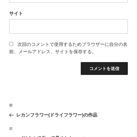
サイト
次回のコメントで使用するためブラウザーに自分の名
前、メールアドレス、サイトを保存する。
投
前
前
稿
の
レカンフラワー(ドライフラワー)の作品
ナ
投
ビ
稿
次
次
ゲ
の