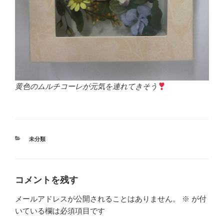
黄色のムルチコーレが元気を連れてきそう
カ
未分類
テ
ゴ
リ
ー
コメントを残す
メールアドレスが公開されることはありません。
※
が付
いている欄は必須項目です