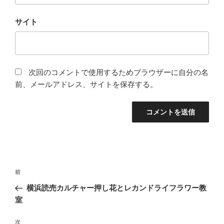
サイト
次回のコメントで使用するためブラウザーに自分の名
前、メールアドレス、サイトを保存する。
投
前
前
稿
の
横浜読売カルチャー押し花とレカンドライフラワー教
ナ
投
室
ビ
稿
ゲ
次
次