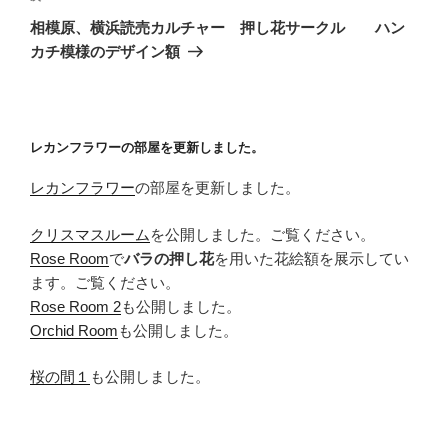
の
ー
相模原、横浜読売カルチャー 押し花サークル ハン
投
シ
カチ模様のデザイン額
稿
ョ
ン
レカンフラワーの部屋を更新しました。
レカンフラワー
の部屋を更新しました。
クリスマスルーム
を公開しました。ご覧ください。
Rose Room
で
バラの押し花
を用いた花絵額を展示してい
ます。ご覧ください。
Rose Room 2
も公開しました。
Orchid Room
も公開しました。
桜の間１
も公開しました。