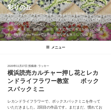
コ
彩りの丘
ン
押し花とレカンフラワーの散歩道。彩りの丘（草部睦子主宰押し
テ
花サークル）は押し花を中心としたサークルです。ブログでは押
ン
し花やレカンフラワーなどお花に関する日々の体験を綴っていま
ツ
す。横浜、町田、相模原、座間、厚木で押し花教室を開いていま
へ
す。My Favorite Roomでは押し花額なども展示しています。
ス
キ
メニュー
ッ
プ
投
2020年11月27日
投稿者:
ラッキー
稿
横浜読売カルチャー押し花とレカ
日:
ンドライフラワー教室 ボック
スパックミニ
レカンドライフラワーで、ボックスパックミニを作って
いただきました。2回目の作品です。まだまだ、慣れてお