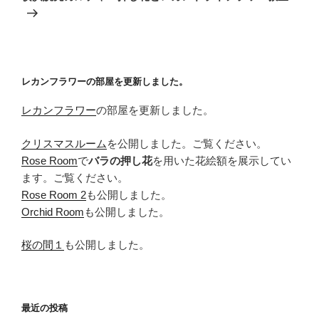
投
シ
稿
ョ
ン
レカンフラワーの部屋を更新しました。
レカンフラワー
の部屋を更新しました。
クリスマスルーム
を公開しました。ご覧ください。
Rose Room
で
バラの押し花
を用いた花絵額を展示してい
ます。ご覧ください。
Rose Room 2
も公開しました。
Orchid Room
も公開しました。
桜の間１
も公開しました。
最近の投稿