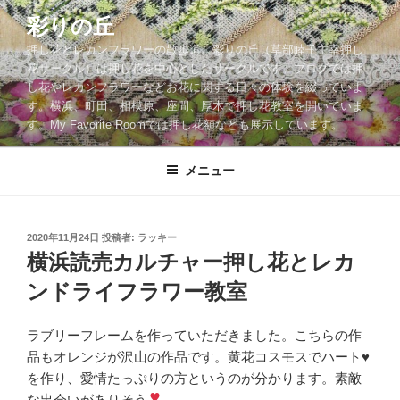
コ
彩りの丘
ン
押し花とレカンフラワーの散歩道。彩りの丘（草部睦子主宰押し
テ
花サークル）は押し花を中心としたサークルです。ブログでは押
ン
し花やレカンフラワーなどお花に関する日々の体験を綴っていま
ツ
す。横浜、町田、相模原、座間、厚木で押し花教室を開いていま
へ
す。My Favorite Roomでは押し花額なども展示しています。
ス
キ
メニュー
ッ
プ
投
2020年11月24日
投稿者:
ラッキー
稿
横浜読売カルチャー押し花とレカ
日:
ンドライフラワー教室
ラブリーフレームを作っていただきました。こちらの作
品もオレンジが沢山の作品です。黄花コスモスでハート
♥️
を作り、愛情たっぷりの方というのが分かります。素敵
な出会いがありそう