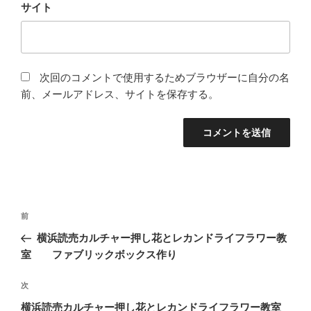
サイト
次回のコメントで使用するためブラウザーに自分の名
前、メールアドレス、サイトを保存する。
投
前
前
稿
の
横浜読売カルチャー押し花とレカンドライフラワー教
ナ
投
室 ファブリックボックス作り
ビ
稿
ゲ
次
次
の
ー
横浜読売カルチャー押し花とレカンドライフラワー教室