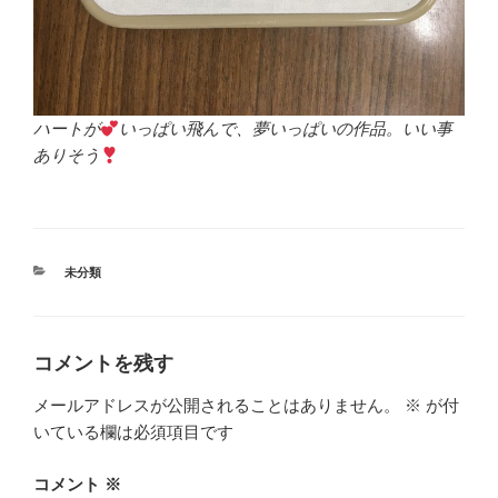
ハートが
いっぱい飛んで、夢いっぱいの作品。いい事
ありそう
カ
未分類
テ
ゴ
リ
ー
コメントを残す
メールアドレスが公開されることはありません。
※
が付
いている欄は必須項目です
コメント
※