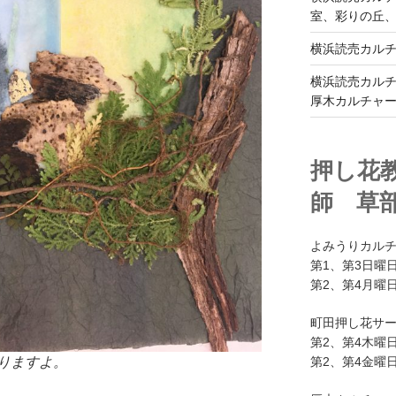
室、彩りの丘
横浜読売カル
横浜読売カル
厚木カルチャ
押し花
師 草
よみうりカル
第1、第3日曜日
第2、第4月曜日
町田押し花サ
第2、第4木曜日
第2、第4金曜日
りますよ。