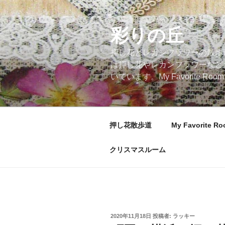
コ
ン
テ
彩りの丘
ン
押し花とレカンフラワーの散歩
ツ
は押し花やレカンフラワーなど
へ
いています。My Favorite
ス
キ
ッ
プ
押し花散歩道
My Favorite R
クリスマスルーム
投
2020年11月18日
投稿者:
ラッキー
稿