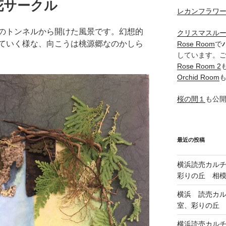
し花サークル
レカンフラワ
のトンネルから開けた風景です。幻想的
クリスマスル
ていく様な、向こうは桃源郷なのかしら
Rose Room
で
しています。
Rose Room 2
Orchid Room
桜の間１
も公
最近の投稿
横浜読売カル
彩りの丘 相
横浜 読売カ
室、彩りの丘
横浜読売カル