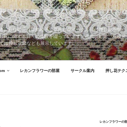
道。彩りの丘（草部睦子主宰押し花サークル）は押し花を中心
お花に関する日々の体験を綴っています。横浜、町田、相模原
 Roomでは押し花額なども展示しています。
oom
レカンフラワーの部屋
サークル案内
押し花テク
レカンフラワーの