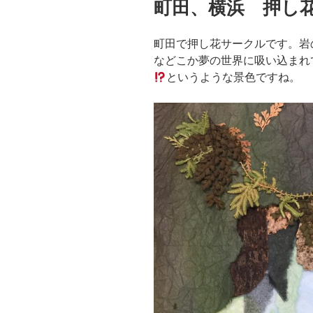
町田、横浜 押
日:
町田で押し花サークルです。岩
などこか夢の世界に吸い込まれ
というような景色ですね。