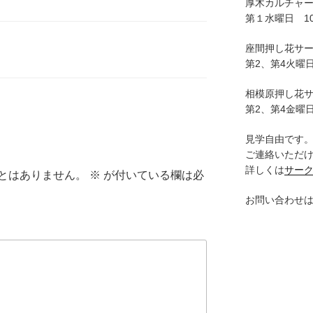
厚木カルチャ
第１水曜日 10:
座間押し花サ
第2、第4火曜日
相模原押し花
第2、第4金曜日
見学自由です
ご連絡いただ
詳しくは
サー
とはありません。
※
が付いている欄は必
お問い合わせ