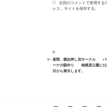
次回のコメントで使用する
レス、サイトを保存する。
投
前
前
稿
の
座間、横浜押し花サークル バ
投
ーナの額作り 相模原公園に12
ナ
稿
日から展示します。
ビ
ゲ
ー
シ