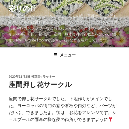
コ
彩りの丘
ン
押し花とレカンフラワーの散歩道。彩りの丘（草部睦子主宰押し
テ
花サークル）は押し花を中心としたサークルです。ブログでは押
ン
し花やレカンフラワーなどお花に関する日々の体験を綴っていま
ツ
す。横浜、町田、相模原、座間、厚木で押し花教室を開いていま
へ
す。My Favorite Roomでは押し花額なども展示しています。
ス
キ
メニュー
ッ
プ
投
2020年11月3日
投稿者:
ラッキー
稿
座間押し花サークル
日:
座間で押し花サークルでした。下地作りがメインでし
た。ヨーロッパの街門の窓や看板や街灯など、パーツが
だいぶ、できましたよ。後は、お花をアレンジです。シ
ェルブールの雨傘の様な夢の街角ができますように