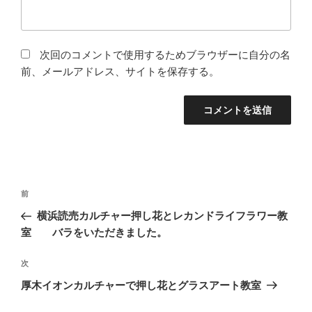
次回のコメントで使用するためブラウザーに自分の名
前、メールアドレス、サイトを保存する。
投
前
前
稿
の
横浜読売カルチャー押し花とレカンドライフラワー教
ナ
投
室 バラをいただきました。
ビ
稿
ゲ
次
次
の
ー
厚木イオンカルチャーで押し花とグラスアート教室
投
シ