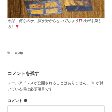
今は、何なのか、訳が分からないでしょう
次回を楽し
みに
カ
未分類
テ
ゴ
リ
ー
コメントを残す
メールアドレスが公開されることはありません。
※
が付
いている欄は必須項目です
コメント
※