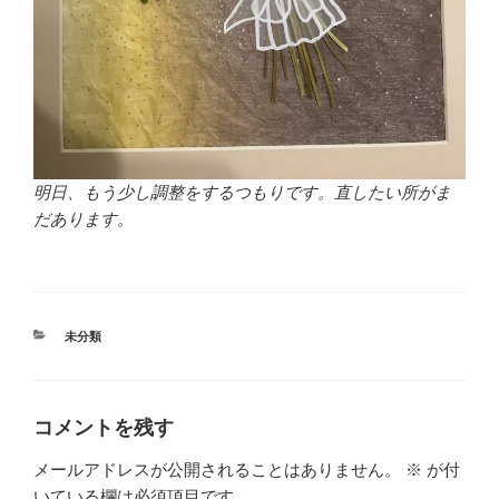
明日、もう少し調整をするつもりです。直したい所がま
だあります。
カ
未分類
テ
ゴ
リ
ー
コメントを残す
メールアドレスが公開されることはありません。
※
が付
いている欄は必須項目です