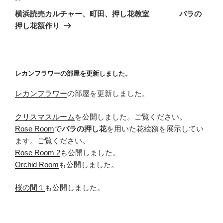
ゲ
の
横浜読売カルチャー、町田、押し花教室 バラの
投
ー
押し花額作り
稿
シ
ョ
ン
レカンフラワーの部屋を更新しました。
レカンフラワー
の部屋を更新しました。
クリスマスルーム
を公開しました。ご覧ください。
Rose Room
で
バラの押し花
を用いた花絵額を展示してい
ます。ご覧ください。
Rose Room 2
も公開しました。
Orchid Room
も公開しました。
桜の間１
も公開しました。