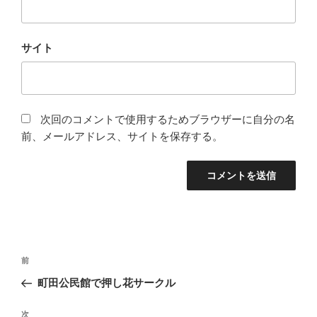
サイト
次回のコメントで使用するためブラウザーに自分の名
前、メールアドレス、サイトを保存する。
投
前
前
稿
の
町田公民館で押し花サークル
ナ
投
ビ
稿
次
次