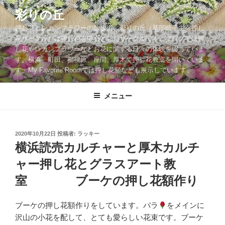
コ
彩りの丘
ン
押し花とレカンフラワーの散歩道。彩りの丘（草部睦子主宰押し
テ
花サークル）は押し花を中心としたサークルです。ブログでは押
ン
し花やレカンフラワーなどお花に関する日々の体験を綴っていま
ツ
す。横浜、町田、相模原、座間、厚木で押し花教室を開いていま
へ
す。My Favorite Roomでは押し花額なども展示しています。
ス
キ
メニュー
ッ
プ
投
2020年10月22日
投稿者:
ラッキー
稿
横浜読売カルチャーと厚木カルチ
日:
ャー押し花とグラスアート教
室 ブーケの押し花額作り
ブーケの押し花額作りをしています。バラ
をメインに
沢山の小花を配して、とても愛らしい花束です。ブーケ