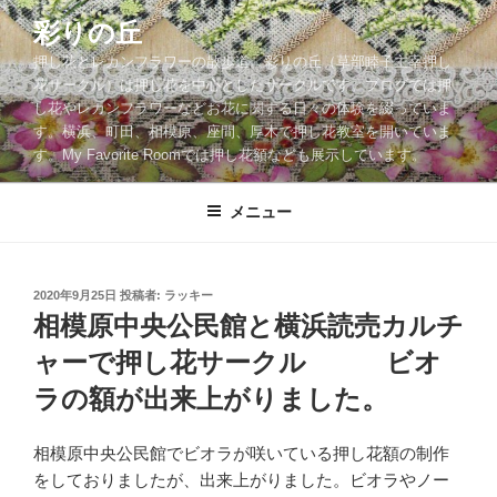
コ
彩りの丘
ン
押し花とレカンフラワーの散歩道。彩りの丘（草部睦子主宰押し
テ
花サークル）は押し花を中心としたサークルです。ブログでは押
ン
し花やレカンフラワーなどお花に関する日々の体験を綴っていま
ツ
す。横浜、町田、相模原、座間、厚木で押し花教室を開いていま
へ
す。My Favorite Roomでは押し花額なども展示しています。
ス
キ
メニュー
ッ
プ
投
2020年9月25日
投稿者:
ラッキー
稿
相模原中央公民館と横浜読売カルチ
日:
ャーで押し花サークル ビオ
ラの額が出来上がりました。
相模原中央公民館でビオラが咲いている押し花額の制作
をしておりましたが、出来上がりました。ビオラやノー