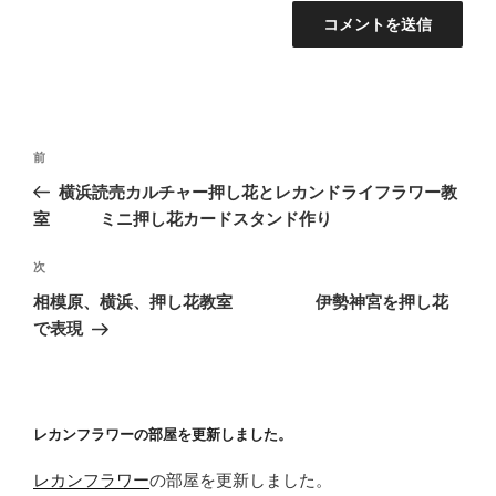
投
前
前
稿
の
横浜読売カルチャー押し花とレカンドライフラワー教
ナ
投
室 ミニ押し花カードスタンド作り
ビ
稿
ゲ
次
次
の
ー
相模原、横浜、押し花教室 伊勢神宮を押し花
投
シ
で表現
稿
ョ
ン
レカンフラワーの部屋を更新しました。
レカンフラワー
の部屋を更新しました。