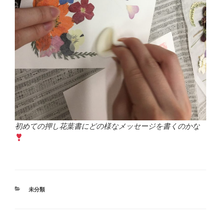
初めての押し花葉書にどの様なメッセージを書くのかな
カ
未分類
テ
ゴ
リ