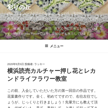
コ
彩りの丘
ン
押し花とレカンフラワーの散歩道。彩りの丘（草部睦子主宰押し
テ
花サークル）は押し花を中心としたサークルです。ブログでは押
ン
し花やレカンフラワーなどお花に関する日々の体験を綴っていま
ツ
す。横浜、町田、相模原、座間、厚木で押し花教室を開いていま
へ
す。My Favorite Roomでは押し花額なども展示しています。
ス
キ
メニュー
ッ
プ
投
2020年9月5日
投稿者:
ラッキー
稿
横浜読売カルチャー押し花とレカ
日:
ンドライフラワー教室
この前、入会していただいた方の第一回目の作品です。
花葉書作りです。全く、初めてですので、右往左往でし
ょうが、じっくりと行きましょう！先輩方にも教えて頂
き、デザインも、見て、真似して、上達して行って下さ