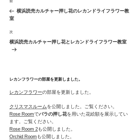
前
前
稿
の
横浜読売カルチャー押し花のレカンドライフラワー教
ナ
投
室
ビ
稿
ゲ
次
次
の
ー
横浜読売カルチャー押し花とレカンドライフラワー教室
投
シ
稿
ョ
ン
レカンフラワーの部屋を更新しました。
レカンフラワー
の部屋を更新しました。
クリスマスルーム
を公開しました。ご覧ください。
Rose Room
で
バラの押し花
を用いた花絵額を展示してい
ます。ご覧ください。
Rose Room 2
も公開しました。
Orchid Room
も公開しました。