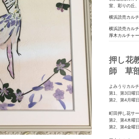
室、彩りの丘
横浜読売カル
横浜読売カル
厚木カルチャ
押し花
師 草
よみうりカル
第1、第3日曜日
第2、第4月曜日
町田押し花サ
第2、第4木曜日
第2、第4金曜日