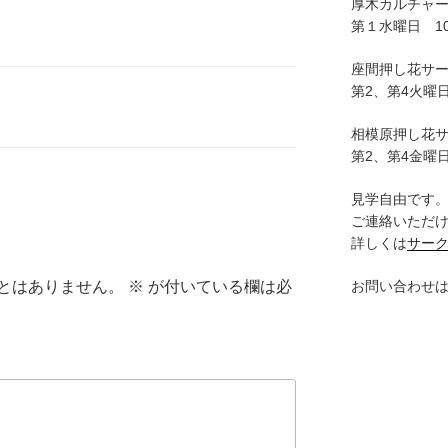
厚木カルチャ
第１水曜日 10:
座間押し花サ
第2、第4火曜日
相模原押し花
第2、第4金曜日
見学自由です
ご連絡いただ
詳しくは
サー
お問い合わせ
とはありません。
※
が付いている欄は必