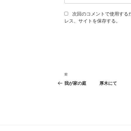
次回のコメントで使用する
レス、サイトを保存する。
投
前
前
稿
の
我が家の庭 厚木にて
投
ナ
稿
ビ
ゲ
ー