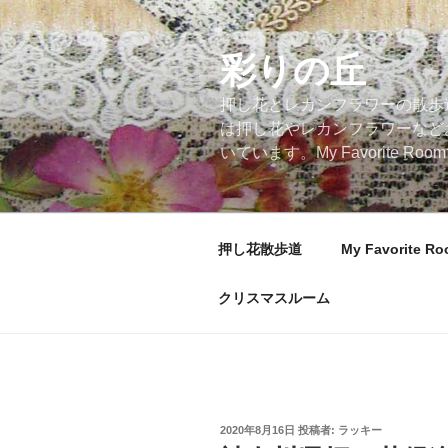
コ
ン
テ
彩りの丘
ン
押し花とレカンフラワーの散歩
ツ
は押し花やレカンフラワーなど
へ
いています。My Favorite
ス
キ
ッ
プ
押し花散歩道
My Favorite R
クリスマスルーム
投
2020年8月16日
投稿者:
ラッキー
稿