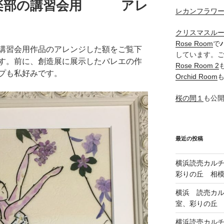
倶楽部の講習会用 アレ
レカンフラワ
クリスマスル
Rose Room
で
講習会用作品のアレンジした額をご覧下
しています。
す。前に、創造展に展示したバレエの作
Rose Room 2
プも私好みです。
Orchid Room
桜の間１
も公
最近の投稿
横浜読売カル
彩りの丘 相
横浜 読売カ
室、彩りの丘
横浜読売カル