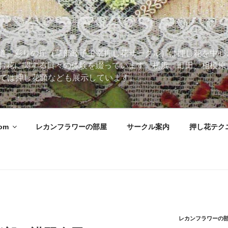
道。彩りの丘（草部睦子主宰押し花サークル）は押し花を中心
お花に関する日々の体験を綴っています。横浜、町田、相模原
 Roomでは押し花額なども展示しています。
oom
レカンフラワーの部屋
サークル案内
押し花テク
レカンフラワーの