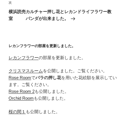
ゲ
次
次
の
ー
横浜読売カルチャー押し花とレカンドライフラワー教
投
シ
室 パンダが出来ました。
稿
ョ
ン
レカンフラワーの部屋を更新しました。
レカンフラワー
の部屋を更新しました。
クリスマスルーム
を公開しました。ご覧ください。
Rose Room
で
バラの押し花
を用いた花絵額を展示してい
ます。ご覧ください。
Rose Room 2
も公開しました。
Orchid Room
も公開しました。
桜の間１
も公開しました。