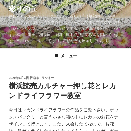
コ
彩りの丘
ン
押し花とレカンフラワーの散歩道。彩りの丘（草部睦子主宰押し
テ
花サークル）は押し花を中心としたサークルです。ブログでは押
ン
し花やレカンフラワーなどお花に関する日々の体験を綴っていま
ツ
す。横浜、町田、相模原、座間、厚木で押し花教室を開いていま
へ
す。My Favorite Roomでは押し花額なども展示しています。
ス
キ
メニュー
ッ
プ
投
2020年8月3日
投稿者:
ラッキー
稿
横浜読売カルチャー押し花とレカ
日:
ンドライフラワー教室
今日はレカンドライフラワーの作品をご覧下さい。ボッ
クスパックミニと言う小さな箱の中にレカンのお花をデ
ザインして行きます。まだ、入会したてなので、お花
は、私がドライしたものを使ってもらいましたが、ガー