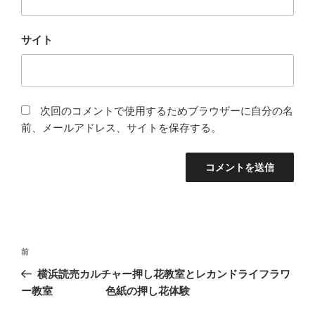
サイト
次回のコメントで使用するためブラウザーに自分の名
前、メールアドレス、サイトを保存する。
投
前
前
稿
の
横浜読売カルチャー押し花教室とレカンドライフラワ
ナ
投
ー教室 色紙の押し花体験
ビ
稿