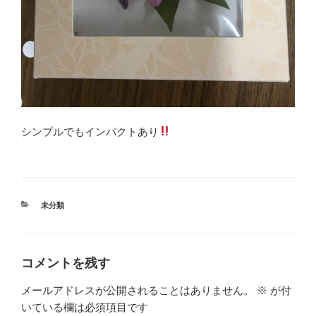
シンプルでもインパクトあり
カ
未分類
テ
ゴ
リ
ー
コメントを残す
メールアドレスが公開されることはありません。
※
が付
いている欄は必須項目です