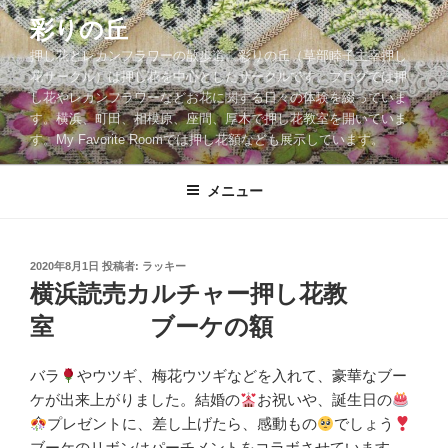
コ
彩りの丘
ン
押し花とレカンフラワーの散歩道。彩りの丘（草部睦子主宰押し
テ
花サークル）は押し花を中心としたサークルです。ブログでは押
ン
し花やレカンフラワーなどお花に関する日々の体験を綴っていま
ツ
す。横浜、町田、相模原、座間、厚木で押し花教室を開いていま
へ
す。My Favorite Roomでは押し花額なども展示しています。
ス
キ
メニュー
ッ
プ
投
2020年8月1日
投稿者:
ラッキー
稿
横浜読売カルチャー押し花教
日:
室 ブーケの額
バラ
やウツギ、梅花ウツギなどを入れて、豪華なブー
ケが出来上がりました。結婚の
お祝いや、誕生日の
プレゼントに、差し上げたら、感動もの
でしょう
ブーケのリボンはパーチメントをコラボさせています。