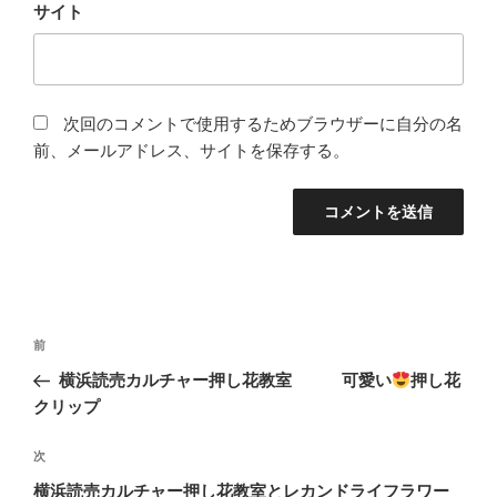
サイト
次回のコメントで使用するためブラウザーに自分の名
前、メールアドレス、サイトを保存する。
投
前
前
稿
の
横浜読売カルチャー押し花教室 可愛い
押し花
ナ
投
クリップ
ビ
稿
ゲ
次
次
の
ー
横浜読売カルチャー押し花教室とレカンドライフラワー