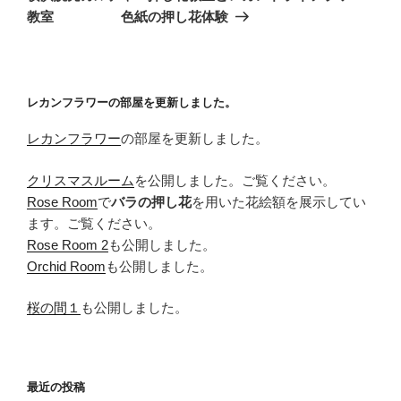
投
シ
教室 色紙の押し花体験
稿
ョ
ン
レカンフラワーの部屋を更新しました。
レカンフラワー
の部屋を更新しました。
クリスマスルーム
を公開しました。ご覧ください。
Rose Room
で
バラの押し花
を用いた花絵額を展示してい
ます。ご覧ください。
Rose Room 2
も公開しました。
Orchid Room
も公開しました。
桜の間１
も公開しました。
最近の投稿