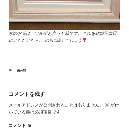
紫のお花は、ツルボと言う名前です。これを結婚記念日
にいただいたら、永遠に続くでしょう
カ
未分類
テ
ゴ
リ
ー
コメントを残す
メールアドレスが公開されることはありません。
※
が付
いている欄は必須項目です
コメント
※