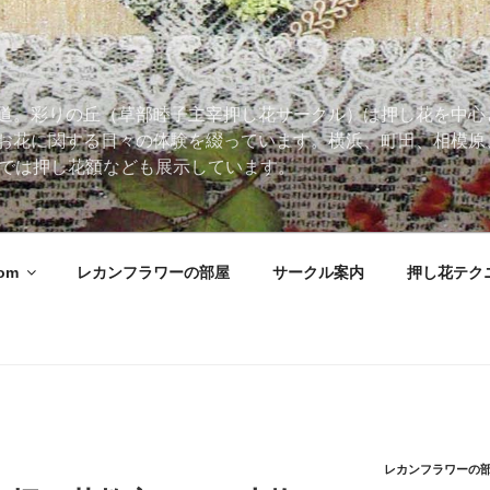
道。彩りの丘（草部睦子主宰押し花サークル）は押し花を中心
お花に関する日々の体験を綴っています。横浜、町田、相模原
 Roomでは押し花額なども展示しています。
oom
レカンフラワーの部屋
サークル案内
押し花テク
レカンフラワーの