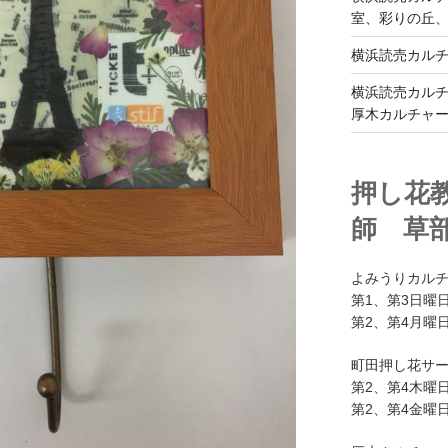
室、彩りの丘
横浜読売カル
横浜読売カル
厚木カルチャ
押し花
師 草
よみうりカル
第1、第3日曜日
第2、第4月曜日
町田押し花サ
第2、第4木曜日
第2、第4金曜日