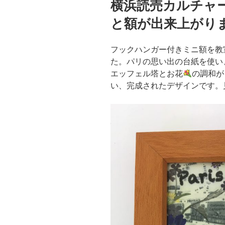
横浜読売カルチ
日:
と額が出来上がり
フックハンガー付きミニ額を教
た。パリの思い出の台紙を使い
エッフェル塔とお花
の調和が
い、完成されたデザインです。