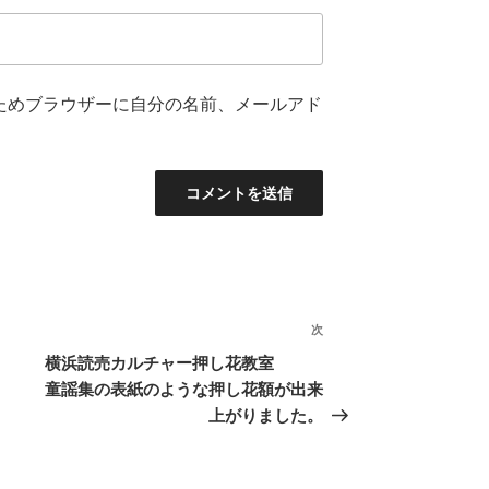
ためブラウザーに自分の名前、メールアド
次
次
の
横浜読売カルチャー押し花教室
投
童謡集の表紙のような押し花額が出来
稿
上がりました。