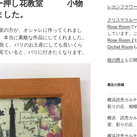
ャー押し花教室 小物
レカンフラワ
ました。
クリスマスル
Rose Room
で
室の方が、オシャレに作ってくれまし
しています。
、本当に素敵な作品にしてくれました。
Rose Room 2
良く、パリのお土産にしても良いくら
Orchid Room
見ていると、パリに行きたくなります。
桜の間１
も公
最近の投稿
横浜読売カル
彩りの丘 相
横浜 読売カ
室、彩りの丘
横浜読売カル