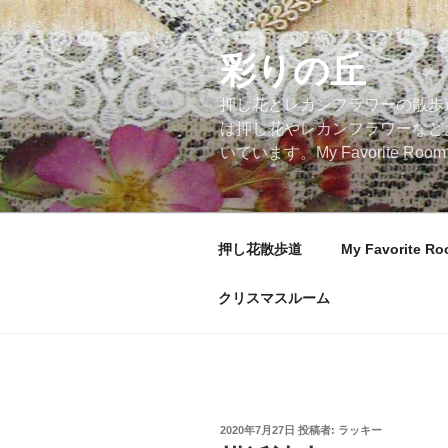
コ
ン
テ
彩りの丘
ン
押し花とレカンフラワーの散歩
ツ
は押し花やレカンフラワーなど
へ
いています。My Favorite
ス
キ
ッ
プ
押し花散歩道
My Favorite R
クリスマスルーム
投
2020年7月27日
投稿者:
ラッキー
稿