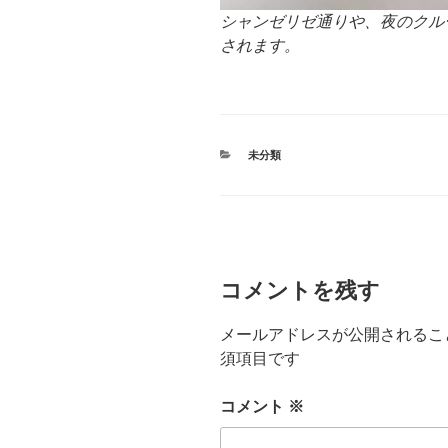
シャンゼリゼ通りや、夜のクル
されます。
カ
未分類
テ
ゴ
リ
ー
コメントを残す
メールアドレスが公開されるこ
須項目です
コメント
※