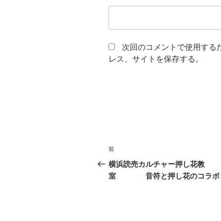
次回のコメントで使用する
レス、サイトを保存する。
投
前
前
稿
の
横浜読売カルチャー押し花教
投
室 音符と押し花のコラボ
ナ
稿
ビ
ゲ