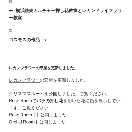
前
前
稿
の
横浜読売カルチャー押し花教室とレカンドライフラワ
ナ
投
ー教室
ビ
稿
ゲ
次
次
の
ー
コスモスの作品
投
シ
稿
ョ
ン
レカンフラワーの部屋を更新しました。
レカンフラワー
の部屋を更新しました。
クリスマスルーム
を公開しました。ご覧ください。
Rose Room
で
バラの押し花
を用いた花絵額を展示してい
ます。ご覧ください。
Rose Room 2
も公開しました。
Orchid Room
も公開しました。