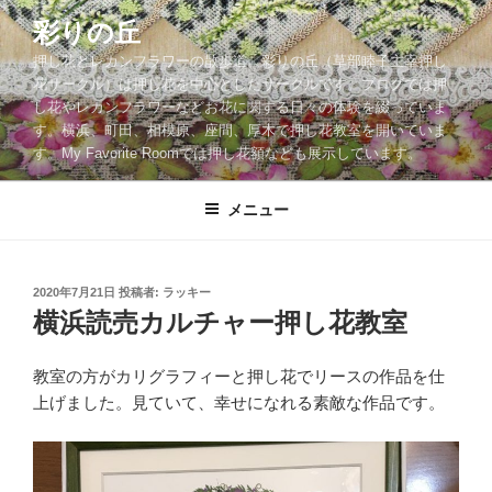
コ
彩りの丘
ン
押し花とレカンフラワーの散歩道。彩りの丘（草部睦子主宰押し
テ
花サークル）は押し花を中心としたサークルです。ブログでは押
ン
し花やレカンフラワーなどお花に関する日々の体験を綴っていま
ツ
す。横浜、町田、相模原、座間、厚木で押し花教室を開いていま
へ
す。My Favorite Roomでは押し花額なども展示しています。
ス
キ
メニュー
ッ
プ
投
2020年7月21日
投稿者:
ラッキー
稿
横浜読売カルチャー押し花教室
日:
教室の方がカリグラフィーと押し花でリースの作品を仕
上げました。見ていて、幸せになれる素敵な作品です。