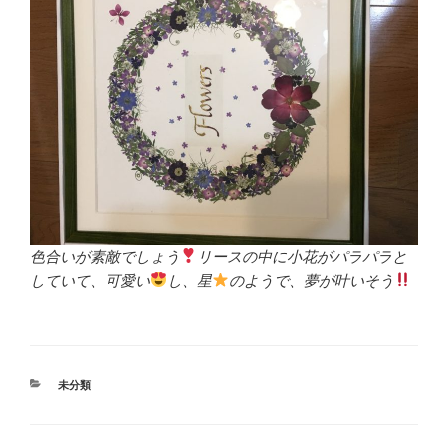
色合いが素敵でしょう
リースの中に小花がパラパラと
していて、可愛い
し、星
のようで、夢が叶いそう
カ
未分類
テ
ゴ
リ