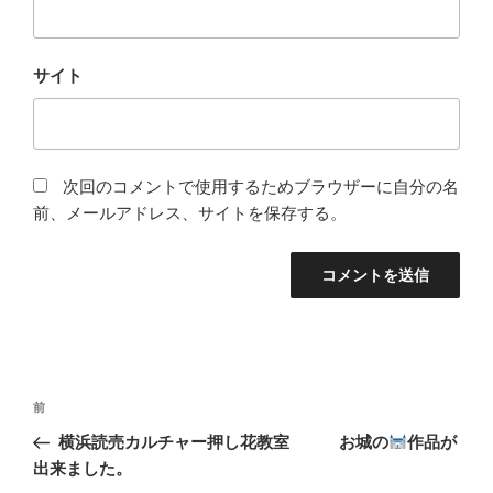
サイト
次回のコメントで使用するためブラウザーに自分の名
前、メールアドレス、サイトを保存する。
投
前
前
稿
の
横浜読売カルチャー押し花教室 お城の
作品が
ナ
投
出来ました。
ビ
稿