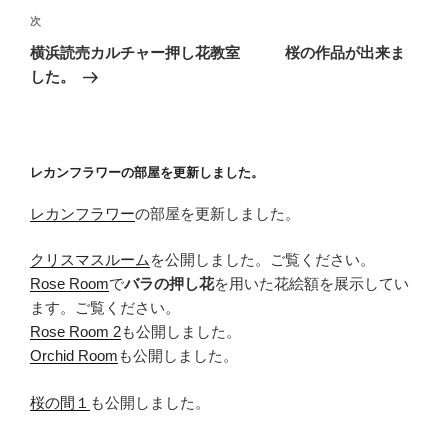
ゲ
次
次
の
ー
横浜読売カルチャー押し花教室 桜の作品が出来ま
投
シ
した。
稿
ョ
ン
レカンフラワーの部屋を更新しました。
レカンフラワー
の部屋を更新しました。
クリスマスルーム
を公開しました。ご覧ください。
Rose Room
で
バラの押し花
を用いた花絵額を展示してい
ます。ご覧ください。
Rose Room 2
も公開しました。
Orchid Room
も公開しました。
桜の間１
も公開しました。