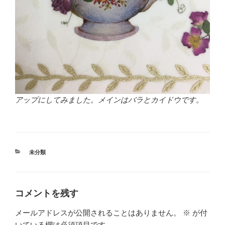
アップにしてみました。メインはバラとカイドウです。
カ
未分類
テ
ゴ
リ
ー
コメントを残す
メールアドレスが公開されることはありません。
※
が付
いている欄は必須項目です