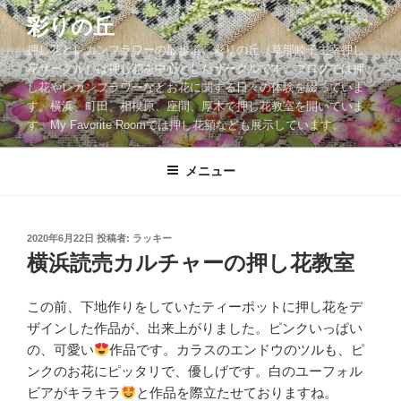
コ
彩りの丘
ン
押し花とレカンフラワーの散歩道。彩りの丘（草部睦子主宰押し
テ
花サークル）は押し花を中心としたサークルです。ブログでは押
ン
し花やレカンフラワーなどお花に関する日々の体験を綴っていま
ツ
す。横浜、町田、相模原、座間、厚木で押し花教室を開いていま
へ
す。My Favorite Roomでは押し花額なども展示しています。
ス
キ
メニュー
ッ
プ
投
2020年6月22日
投稿者:
ラッキー
稿
横浜読売カルチャーの押し花教室
日:
この前、下地作りをしていたティーポットに押し花をデ
ザインした作品が、出来上がりました。ピンクいっぱい
の、可愛い
作品です。カラスのエンドウのツルも、ピ
ンクのお花にピッタリで、優しげです。白のユーフォル
ビアがキラキラ
と作品を際立たせておりますね。