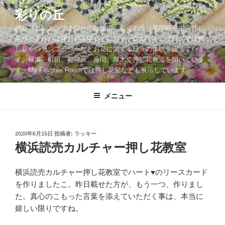
コ
彩りの丘
ン
押し花とレカンフラワーの散歩道。彩りの丘（草部睦子主宰押し
テ
花サークル）は押し花を中心としたサークルです。ブログでは押
ン
し花やレカンフラワーなどお花に関する日々の体験を綴っていま
ツ
す。横浜、町田、相模原、座間、厚木で押し花教室を開いていま
へ
す。My Favorite Roomでは押し花額なども展示しています。
ス
キ
メニュー
ッ
プ
投
2020年6月15日
投稿者:
ラッキー
稿
横浜読売カルチャー押し花教室
日:
横浜読売カルチャー押し花教室でハート♥️のリースカード
を作りましたこ。昨日載せた方が、もう一つ、作りまし
た。真心のこもった言葉を添えていただく事は、本当に
嬉しい限りですね。