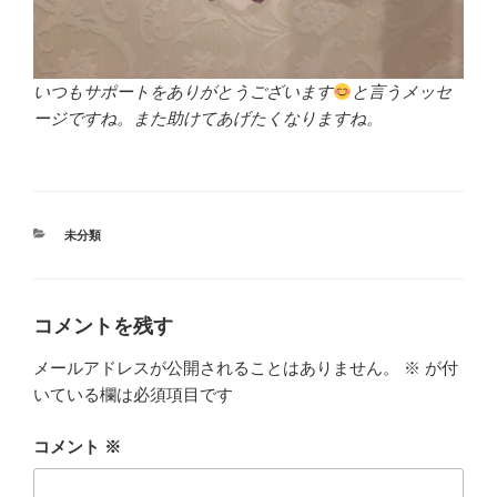
いつもサポートをありがとうございます
と言うメッセ
ージですね。また助けてあげたくなりますね。
カ
未分類
テ
ゴ
リ
ー
コメントを残す
メールアドレスが公開されることはありません。
※
が付
いている欄は必須項目です
コメント
※