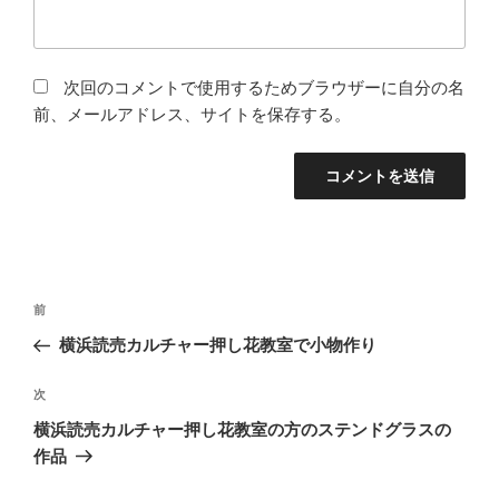
次回のコメントで使用するためブラウザーに自分の名
前、メールアドレス、サイトを保存する。
投
前
前
稿
の
横浜読売カルチャー押し花教室で小物作り
ナ
投
ビ
稿
次
次
ゲ
の
横浜読売カルチャー押し花教室の方のステンドグラスの
投
ー
作品
稿
シ