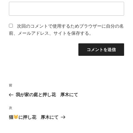
次回のコメントで使用するためブラウザーに自分の名
前、メールアドレス、サイトを保存する。
投
前
前
稿
の
我が家の庭と押し花 厚木にて
ナ
投
ビ
稿
次
次
ゲ
の
猫
に押し花 厚木にて
投
ー
稿
シ