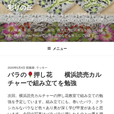
コ
彩りの丘
ン
押し花とレカンフラワーの散歩道。彩りの丘（草部睦子主宰押し
テ
花サークル）は押し花を中心としたサークルです。ブログでは押
ン
し花やレカンフラワーなどお花に関する日々の体験を綴っていま
ツ
す。横浜、町田、相模原、座間、厚木で押し花教室を開いていま
へ
す。My Favorite Roomでは押し花額なども展示しています。
ス
キ
メニュー
ッ
プ
投
2020年6月4日
投稿者:
ラッキー
稿
バラの
押し花 横浜読売カル
日:
チャーで組み立てを勉強
次回、横浜読売カルチャーの押し花教室で組み立ての勉
強を予定しています。組み立てにも、巻いたバラ、クラ
シカルなバラなど色々あり奥が深く学び甲斐があると思
います。今回の写真はバラバラに押したものと一重を押