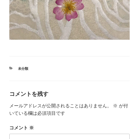
カ
未分類
テ
ゴ
リ
ー
コメントを残す
メールアドレスが公開されることはありません。
※
が付
いている欄は必須項目です
コメント
※